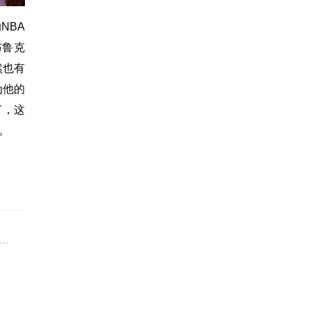
NBA
布鲁克
然也有
为他的
了，这
。