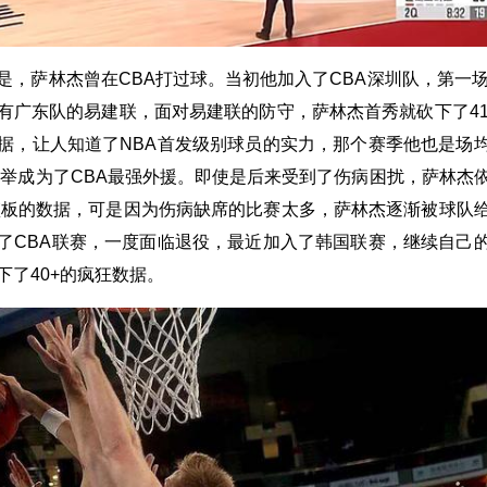
是，萨林杰曾在CBA打过球。当初他加入了CBA深圳队，第一场
有广东队的易建联，面对易建联的防守，萨林杰首秀就砍下了41
据，让人知道了NBA首发级别球员的实力，那个赛季他也是场
，一举成为了CBA最强外援。即使是后来受到了伤病困扰，萨林杰
3篮板的数据，可是因为伤病缺席的比赛太多，萨林杰逐渐被球队
了CBA联赛，一度面临退役，最近加入了韩国联赛，继续自己
下了40+的疯狂数据。