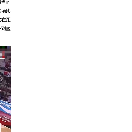
相当的
这场比
杰在距
挤到篮