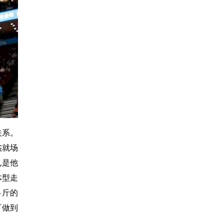
关系。
杰就场
也是他
体型走
多斤的
下做到