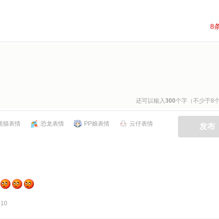
8
还可以输入
300
个字（不少于8
熊猫表情
恐龙表情
PP娘表情
云仔表情
发布
-10