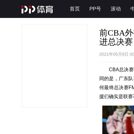
首页
PP号
滚动
前CBA
进总决赛
2021年05月8日 0
CBA总决
同的是，广东队
何最终总决赛F
援们确实是联赛