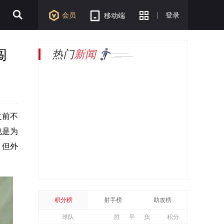
会员
登录
移动端
闯
热门
新闻
之前不
也是为
，但外
积分榜
射手榜
助攻榜
球队
胜
平
负
积分