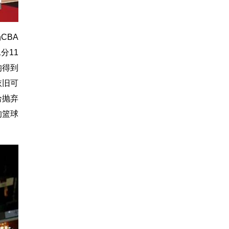
CBA
分11
均得到
依旧可
给抛弃
的篮球