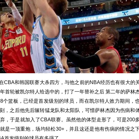
在CBA和韩国联赛大杀四方，与他之前的NBA经历也有很大的
12年首轮被凯尔特人给选中的，打了一年替补之后 第二年的萨林
分8个篮板，已经是首发级别的球员，而在凯尔特人效力期间，
时刻，之后他先后辗转猛龙队和太阳队，可惜萨林杰因为伤病和
抛弃，于是就加入了CBA联赛。虽然他的体型走形了，可是200
全就是一顶重炮，场均轻松30+，并且这还是他有伤病的情况之
BA首发级别的球员有多强了。