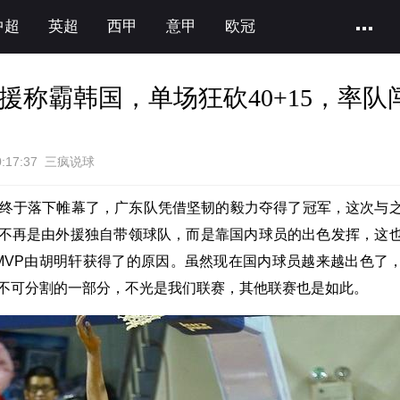
中超
英超
西甲
意甲
欧冠
外援称霸韩国，单场狂砍40+15，率队
0:17:37 三疯说球
赛终于落下帷幕了，广东队凭借坚韧的毅力夺得了冠军，这次与
不再是由外援独自带领球队，而是靠国内球员的出色发挥，这
MVP由胡明轩获得了的原因。虽然现在国内球员越来越出色了
不可分割的一部分，不光是我们联赛，其他联赛也是如此。