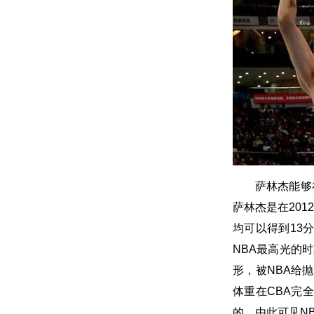
萨林杰能够
萨林杰是在20
均可以得到13
NBA最高光的
形，被NBA给
体重在CBA完
的，由此可见N