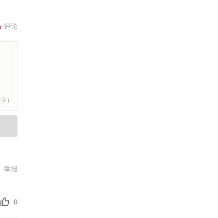
条
评论
个字）
举报
0