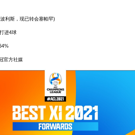
斯波利斯，现已转会塞帕罕)
打进4球
4%
冠官方社媒