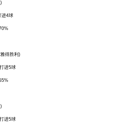
)
打进4球
0%
雅得胜利)
打进5球
5%
)
打进5球