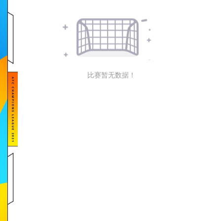
比赛暂无数据！