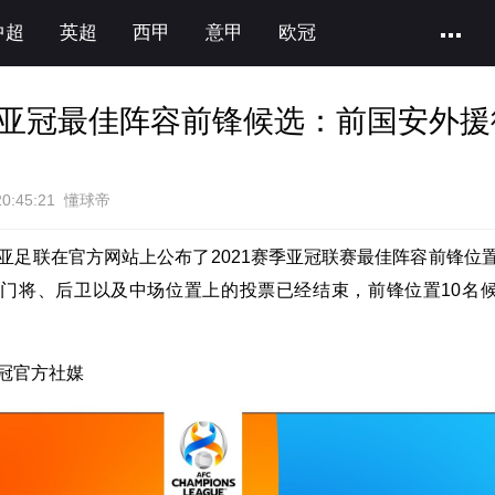
中超
英超
西甲
意甲
欧冠
赛季亚冠最佳阵容前锋候选：前国安外援
20:45:21 懂球帝
C亚足联在官方网站上公布了2021赛季亚冠联赛最佳阵容前锋位
门将、后卫以及中场位置上的投票已经结束，前锋位置10名
冠官方社媒