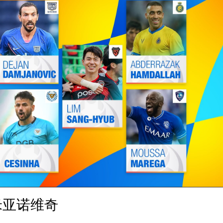
米亚诺维奇