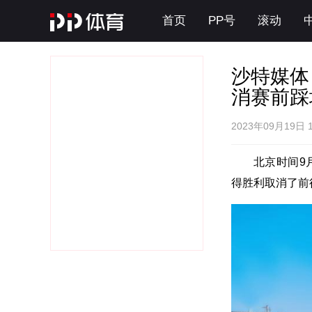
首页
PP号
滚动
沙特媒体
消赛前踩
2023年09月19日 
北京时间9月
得胜利取消了前