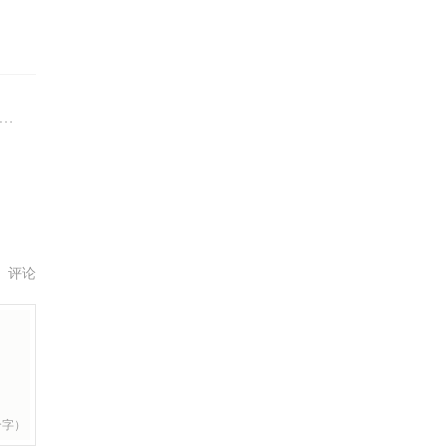
评论
个字）