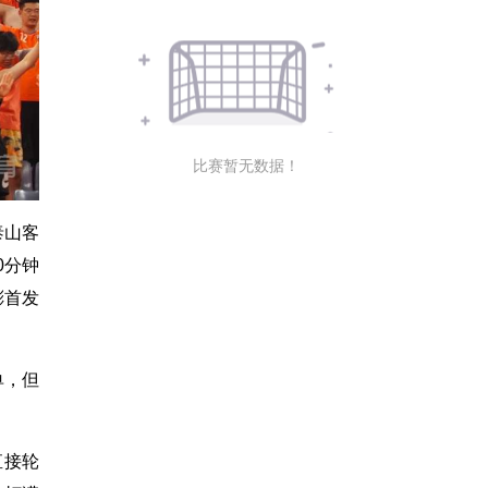
比赛暂无数据！
泰山客
0分钟
彬首发
单，但
直接轮