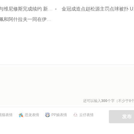
修斯完成续约 新合同至2032年
金冠成造点赵松源主罚点球被扑 U17国足仍0-0河床U1
阿什拉夫一同在伊维萨岛休假备战
还可以输入
300
个字（不少于8
熊猫表情
恐龙表情
PP娘表情
云仔表情
发布