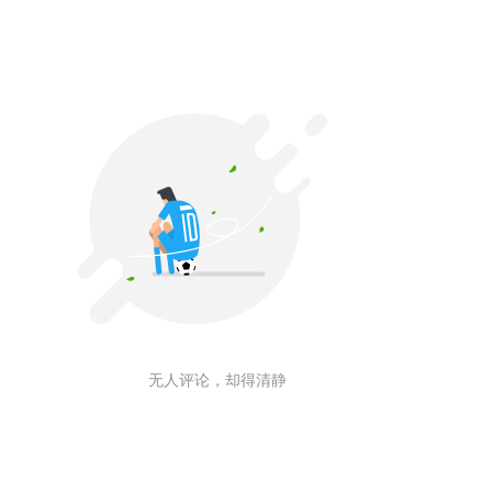
无人评论，却得清静