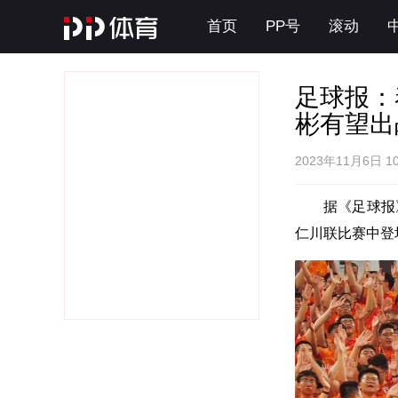
首页
PP号
滚动
足球报：
彬有望出
2023年11月6日 1
据《足球报
仁川联比赛中登