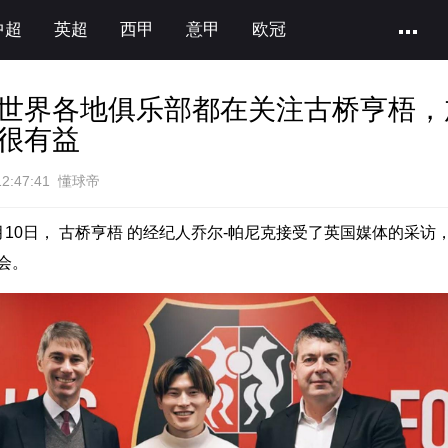
中超
英超
西甲
意甲
欧冠
世界各地俱乐部都在关注古桥亨梧，
很有益
12:47:41 懂球帝
月10日，
古桥亨梧
的经纪人乔尔-帕尼克接受了英国媒体的采访
会。