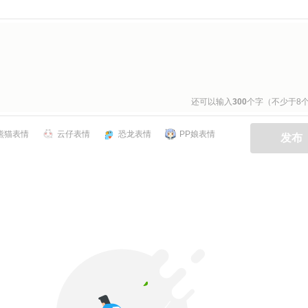
还可以输入
300
个字（不少于8
熊猫表情
云仔表情
恐龙表情
PP娘表情
发布