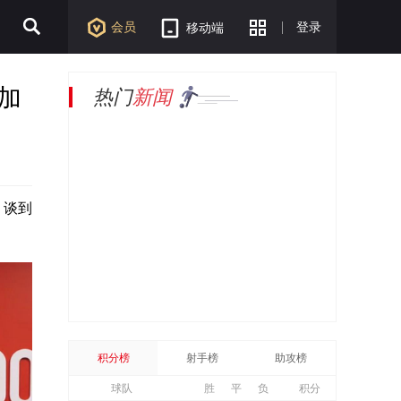
会员
登录
移动端
加
热门
新闻
，谈到
积分榜
射手榜
助攻榜
球队
胜
平
负
积分