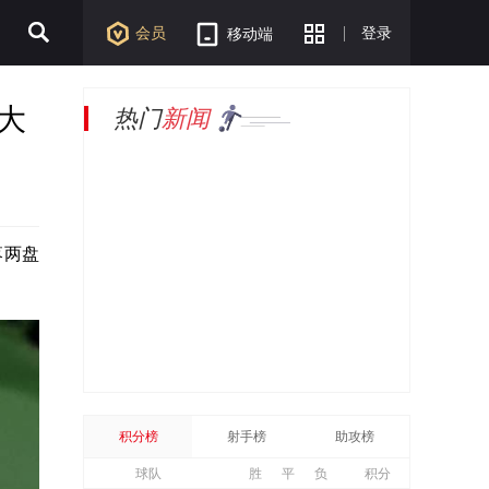
会员
登录
移动端
大
热门
新闻
落两盘
积分榜
射手榜
助攻榜
球队
胜
平
负
积分