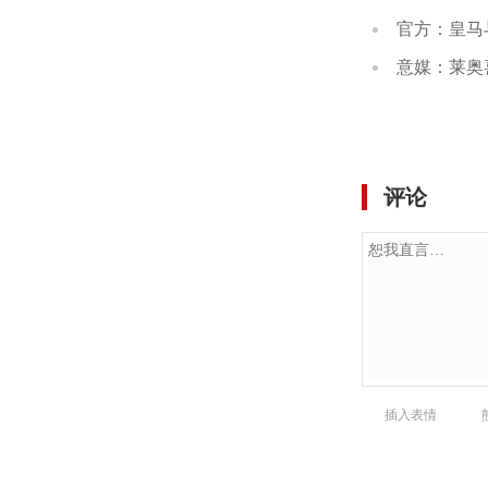
官方：皇马与维尼
意媒：莱奥喜欢阿莫
评论
插入表情