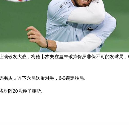
上演破发大战，梅德韦杰夫在盘末破掉保罗非保不可的发球局，6
德韦杰夫连下六局送蛋对手，6-0锁定胜局。
将对阵20号种子菲斯。