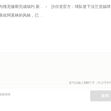
修斯完成续约 新合同至2032年
沙尔克官方：球队签下法兰克福球员埃宾贝，签约至2028年
林的风格，已经告诉米兰自己不想再离队
还可以输入
300
个字（不少于8
熊猫表情
发布