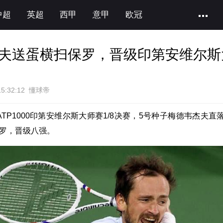
中超
英超
西甲
意甲
欧冠
夫送蛋横扫保罗，晋级印第安维尔斯
15:32:12 懂球帝
ATP1000印第安维尔斯大师赛1/8决赛，5号种子梅德韦杰夫直
保罗，晋级八强。