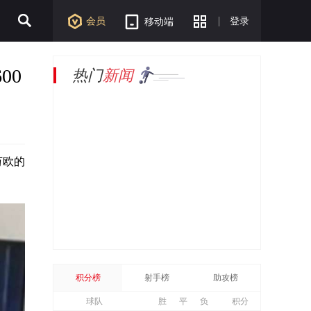
会员
登录
移动端
00
热门
新闻
万欧的
积分榜
射手榜
助攻榜
球队
胜
平
负
积分