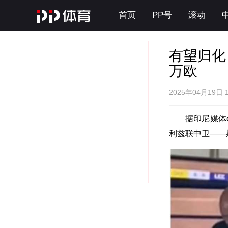
首页
PP号
滚动
有望归化
万欧
2025年04月19日 
据印尼媒体
利兹联中卫——