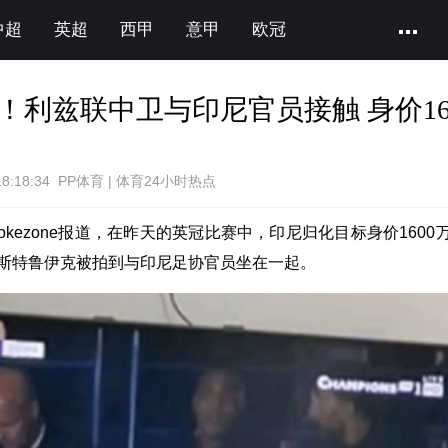
中超
英超
西甲
意甲
欧冠
！利兹联中卫与印尼官员接触 身价16
18:18:34 PP体育 | 体育24小时热点
okezone报道，在昨天的英冠比赛中，印尼归化目标身价1600
斯特鲁伊克被拍到与印尼足协官员坐在一起。