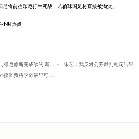
6月国足将前往印尼打生死战，若输球国足将直接被淘汰。
24小时热点
修斯完成续约 新合同至2032年
朱艺：我反对公开裁判处罚结果，打消不了争议反而带来更多的信任危机
格季奇最早可在下周五齐鲁德比时伤愈复出