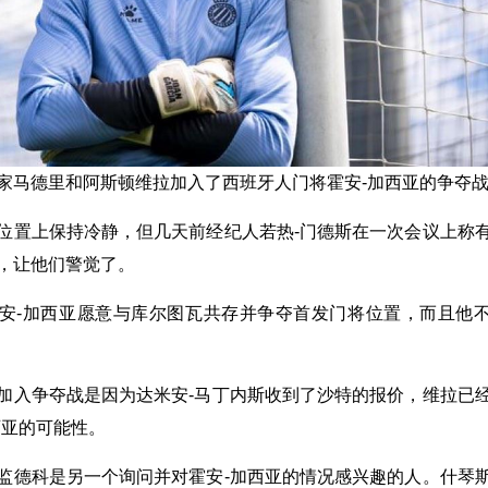
家马德里和阿斯顿维拉加入了西班牙人门将霍安-加西亚的争夺
位置上保持冷静，但几天前经纪人若热-门德斯在一次会议上称
，让他们警觉了。
安-加西亚愿意与库尔图瓦共存并争夺首发门将位置，而且他
加入争夺战是因为达米安-马丁内斯收到了沙特的报价，维拉已
西亚的可能性。
监德科是另一个询问并对霍安-加西亚的情况感兴趣的人。什琴