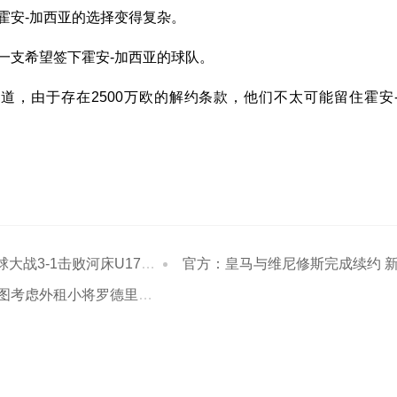
霍安-加西亚的选择变得复杂。
一支希望签下霍安-加西亚的球队。
道，由于存在2500万欧的解约条款，他们不太可能留住霍安
-1击败河床U17进决赛 江宇涵两扑点
官方：皇马与维尼修斯完成续约 新合同至2032
租小将罗德里戈-莫拉，英超是潜在目的地