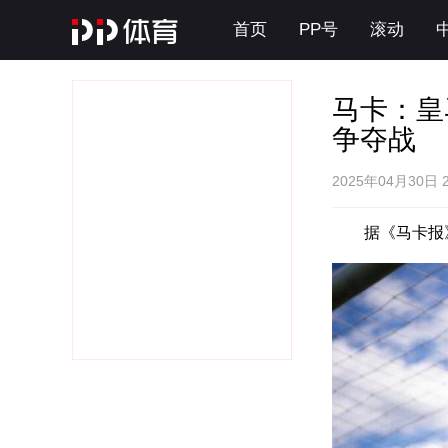
首页
PP号
滚动
马卡：皇
争夺战
2025年04月30日 
据《马卡报