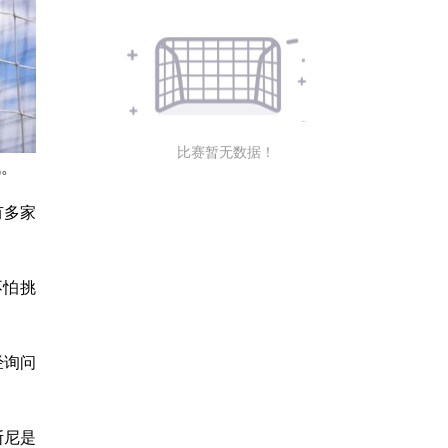
比赛暂无数据！
战。
有多家
不怕挑
经询问
斯尼是