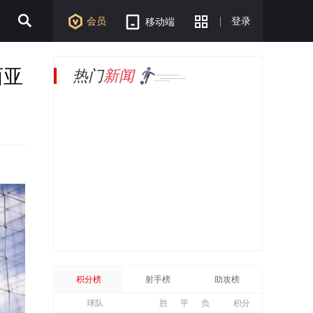
会员
登录
移动端
西亚
热门
新闻
积分榜
射手榜
助攻榜
球队
胜
平
负
积分