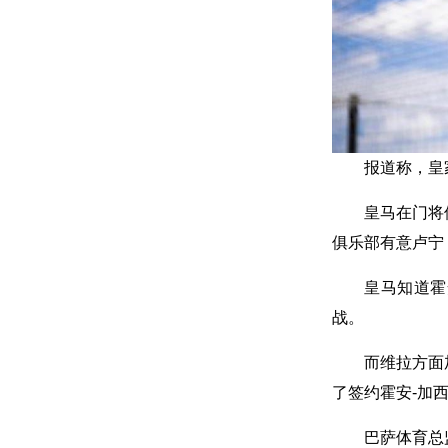
报道称，皇
皇马在门将
俱乐部有意卢宁
皇马知道霍
战。
而维拉方面
了签约霍安-加
巴萨体育总