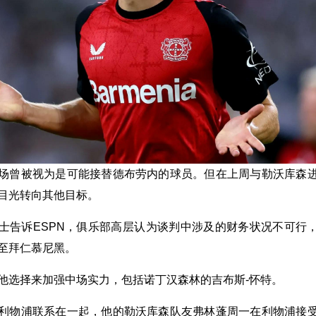
场曾被视为是可能接替德布劳内的球员。但在上周与勒沃库森
目光转向其他目标。
士告诉ESPN，俱乐部高层认为谈判中涉及的财务状况不可行
至拜仁慕尼黑。
他选择来加强中场实力，包括诺丁汉森林的吉布斯-怀特。
利物浦联系在一起，他的勒沃库森队友弗林蓬周一在利物浦接