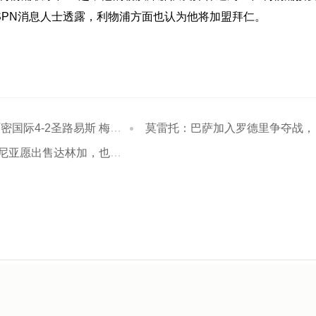
SPN消息人士透露，利物浦方面也认为他将加盟拜仁。
际4-2圣路易斯 梅西两射一传
莫雷托：巴萨加入罗德里争夺战，皇马与曼城之间的谈判也已停滞
亚愿出售达林加，也接受租借