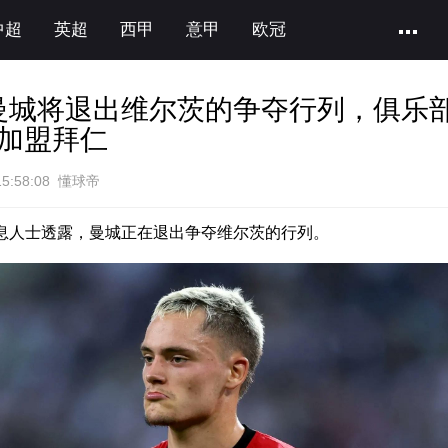
中超
英超
西甲
意甲
欧冠
：曼城将退出维尔茨的争夺行列，俱乐
加盟拜仁
15:58:08 懂球帝
消息人士透露，曼城正在退出争夺维尔茨的行列。