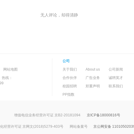
无人评论，却得清静
公司
-->
-
网站地图
关于我们
About us
公司新闻
）热线：
合作伙伴
广告业务
诚聘英才
99
校园招聘
郑重声明
联系我们
PP指数
增值电信业务经营许可证 京B2-20181094
京ICP备18000816号
经营许可证 京网文(2018)5279-403号
网站备案号
京公网安备 1101050203