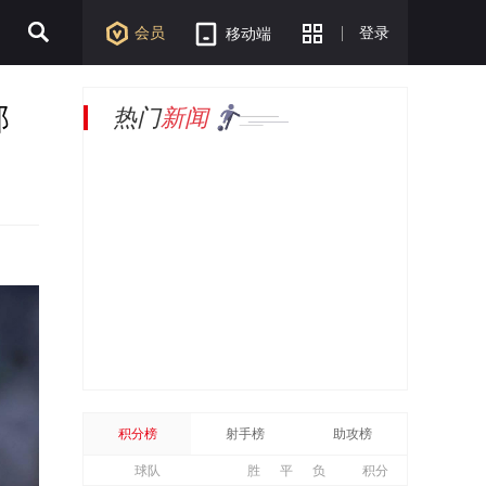
会员
登录
移动端
部
热门
新闻
积分榜
射手榜
助攻榜
球队
胜
平
负
积分