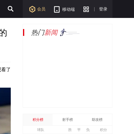
会员
登录
移动端
的
热门
新闻
观看了
积分榜
射手榜
助攻榜
球队
胜
平
负
积分