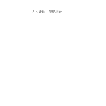
无人评论，却得清静
公司
-->
-
网站地图
关于我们
About us
公司新闻
）热线：
合作伙伴
广告业务
诚聘英才
99
校园招聘
郑重声明
联系我们
PP指数
增值电信业务经营许可证 京B2-20181094
京ICP备18000816号
经营许可证 京网文(2018)5279-403号
网站备案号
京公网安备 1101050203