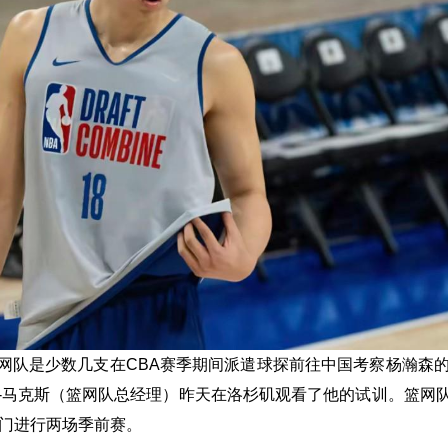
网队是少数几支在CBA赛季期间派遣球探前往中国考察杨瀚森的
-马克斯（篮网队总经理）昨天在洛杉矶观看了他的试训。篮网
澳门进行两场季前赛。