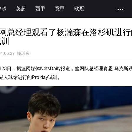
中超
英超
西甲
意甲
欧冠
网总经理观看了杨瀚森在洛杉矶进行
试训
04:06:27 懂球帝
23日，据篮网媒体NetsDaily报道，篮网队总经理肖恩-马克斯
人球馆进行的Pro day试训。