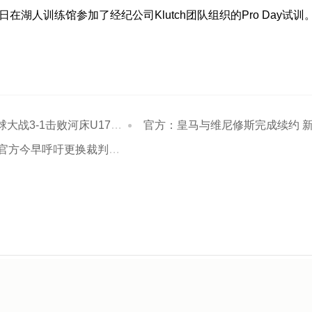
日在湖人训练馆参加了经纪公司Klutch团队组织的Pro Day试训
-1击败河床U17进决赛 江宇涵两扑点
官方：皇马与维尼修斯完成续约 新合同至2032
早呼吁更换裁判，目前该内容已删除