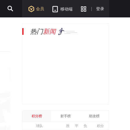
会员
登录
移动端
热门
新闻
积分榜
射手榜
助攻榜
球队
胜
平
负
积分