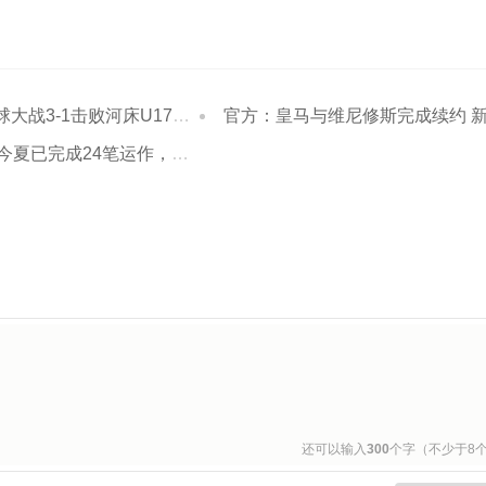
-1击败河床U17进决赛 江宇涵两扑点
官方：皇马与维尼修斯完成续约 新合同至2032
完成24笔运作，仍在加速重建阵容
还可以输入
300
个字（不少于8