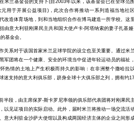
在米兰基金会的支持下(自2003年以来，该基金会已在全球范
万欧元用于开展公益项目)，此次合作将推动一系列造福当地社
代改造体育场地，到和当地组织合作在博马建造一所学校。这
括由意大利驻刚果民主共和国大使卢卡-阿塔纳索的妻子扎基娅
立的基金会。
作关系对于该国首家米兰足球学院的设立也至关重要。通过米
黑军团将在一个健康、安全的环境当中促进年轻运动员的福祉
满怀热情的土地上产生积极而持久的影响：在非洲整个撒哈拉
球迷支持的意大利俱乐部，跻身全球十大俱乐部之列，拥有约17
前半段，由主席保罗-斯卡罗尼率领的俱乐部代表团将对刚果民
，以见证项目的实际启动。此外，届时米兰将推动一场交流活
、意大利驻金沙萨大使馆以及构成两国经济主体的企业之间形