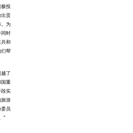
积极投
做出贡
标。为
并同时
主共和
他们帮
超越了
和国重
手段实
的旅游
力委员
。”