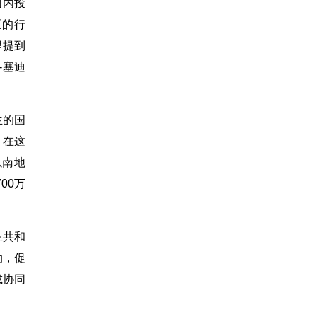
围内投
区的行
里提到
-塞迪
兰的国
，在这
以南地
00万
主共和
动，促
成协同