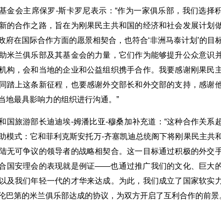
基金会主席保罗-斯卡罗尼表示：“作为一家俱乐部，我们选择
新的合作之路，旨在为刚果民主共和国的经济和社会发展计划
政府在国际合作方面的愿景相契合，也符合‘非洲马泰计划’的目
助米兰俱乐部及其基金会的力量，它们作为能够提升公众意识
机构，会和当地的企业和公益组织携手合作。我要感谢刚果民
同踏上这条新征程，也要感谢外交部长和外交部的支持，感谢
当地最具影响力的组织进行沟通。”
和国旅游部长迪迪埃-姆潘比亚-穆桑加补充道：“这种合作关系
助模式：它和菲利克斯安托万-齐塞凯迪总统阁下将刚果民主共
陆无可争议的领导者的战略相契合。这一目标通过积极的外交
合国安理会的表现就是例证——也通过推广我们的文化、巨大
以及我们年轻一代的才华来达成。为此，我们成立了国家软实
伦巴第的米兰俱乐部达成的协议，为双方开启了互利合作的前景