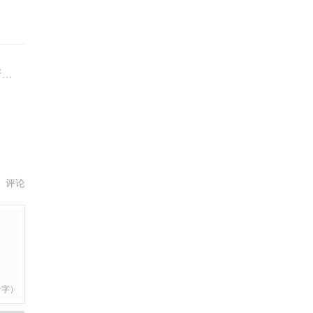
年
评论
个字）