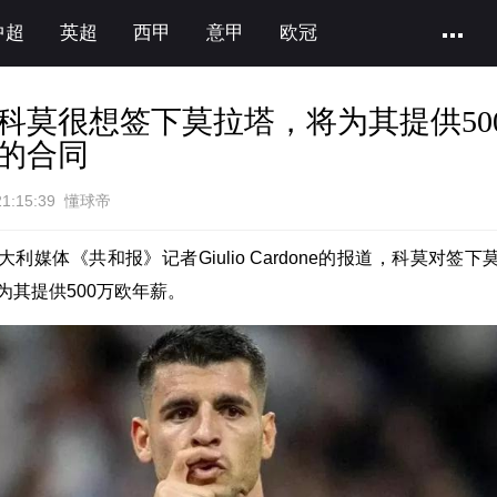
中超
英超
西甲
意甲
欧冠
科莫很想签下莫拉塔，将为其提供50
的合同
21:15:39 懂球帝
利媒体《共和报》记者Giulio Cardone的报道，科莫对签下
为其提供500万欧年薪。