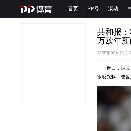
首页
PP号
滚动
共和报：
万欧年薪
2025年06月22日 
近日，据意大
很感兴趣，准备