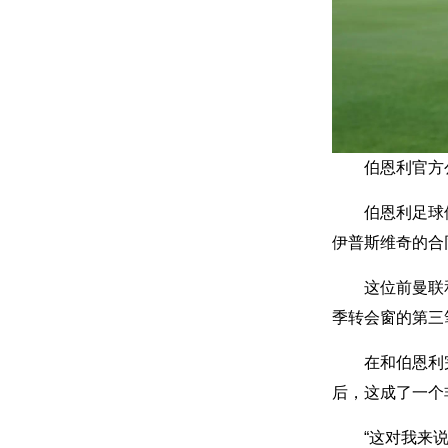
伯恩利官方
伯恩利足球
伊普斯维奇的合
这位前曼联
季转会窗的第三
在和伯恩利
后，这成了一个
“这对我来