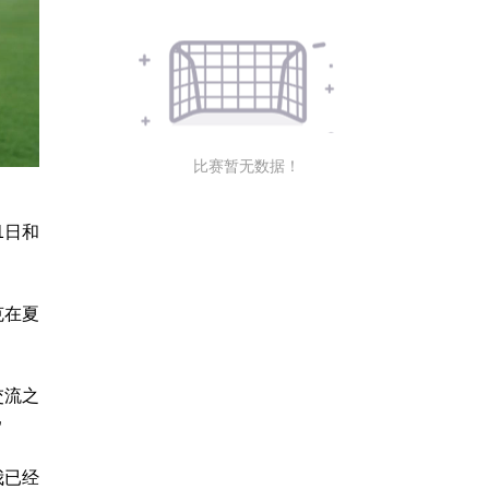
比赛暂无数据！
1日和
克在夏
交流之
”
我已经