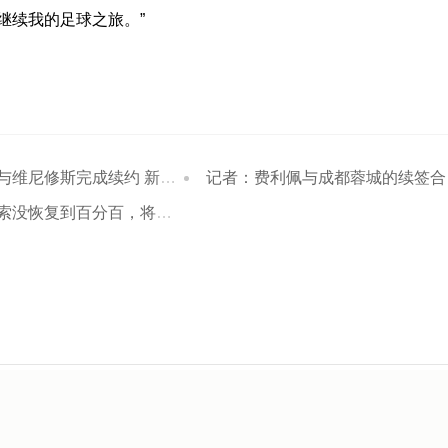
继续我的足球之旅。”
修斯完成续约 新合同至2032年
记者：费利佩与成都蓉城的续签合同为两年，到2028年赛季结束
到百分百，将根据训练课情况决定是否首发