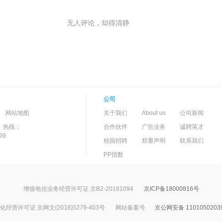
无人评论，却得清静
公司
-->
-
网站地图
关于我们
About us
公司新闻
）热线：
合作伙伴
广告业务
诚聘英才
99
校园招聘
郑重声明
联系我们
PP指数
增值电信业务经营许可证 京B2-20181094
京ICP备18000816号
经营许可证 京网文(2018)5279-403号
网站备案号
京公网安备 1101050203