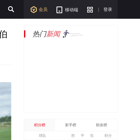
会员
登录
移动端
伯
热门
新闻
积分榜
射手榜
助攻榜
球队
胜
平
负
积分