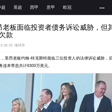
中超
英超
西甲
意甲
欧冠
里昂老板面临投资者债务诉讼威胁，但
欠款
23:38:39 懂球帝
息，里昂老板约翰-特克斯特面临三位投资人的法律诉讼威胁，
务连本带息共计9300万美元。