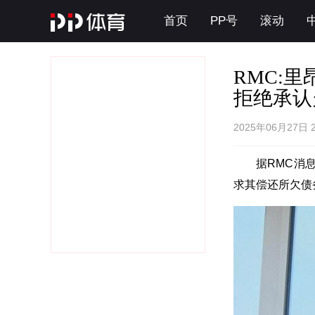
首页
PP号
滚动
RMC:
拒绝承认
2025年06月27日 
据RMC消
求其偿还所欠债