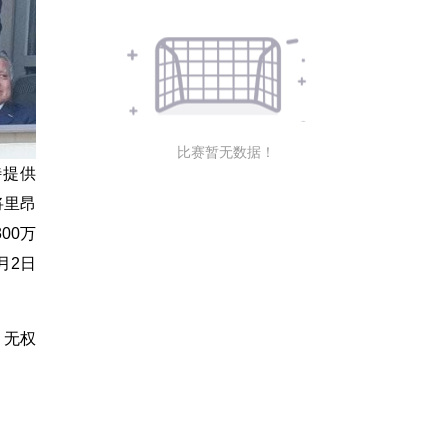
比赛暂无数据！
特提供
将里昂
00万
月2日
，无权