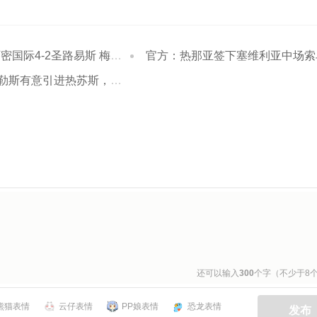
际4-2圣路易斯 梅西两射一传
官方：热那亚签下塞维利亚中场索
引进热苏斯，阿森纳标价至少2000万欧
还可以输入
300
个字（不少于8
熊猫表情
云仔表情
PP娘表情
恐龙表情
发布