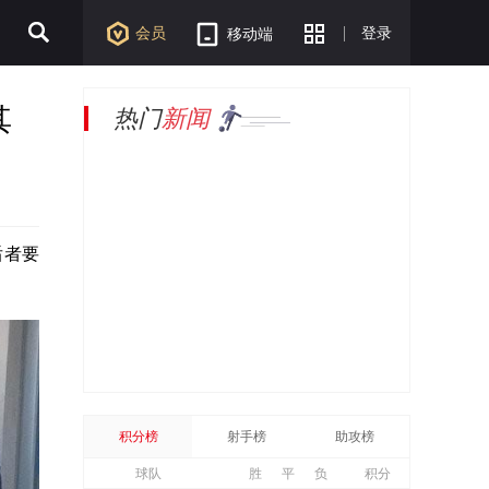
会员
登录
移动端
其
热门
新闻
后者要
积分榜
射手榜
助攻榜
球队
胜
平
负
积分