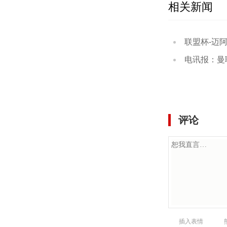
相关新闻
联盟杯-迈阿密国
电讯报：曼联遗留合
评论
插入表情