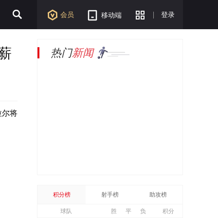
会员
登录
移动端
薪
热门
新闻
拉尔将
积分榜
射手榜
助攻榜
球队
胜
平
负
积分