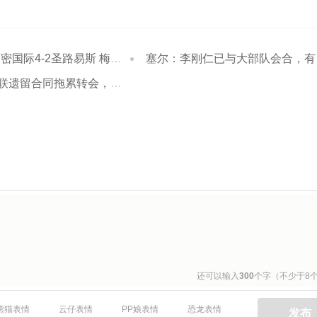
际4-2圣路易斯 梅西两射一传
塞尔：李刚仁已与大部队会合，有望对曼城完成马竞首秀
同拖累转会，新政下球员必须争取加薪
还可以输入
300
个字（不少于8
熊猫表情
云仔表情
PP娘表情
恐龙表情
发布