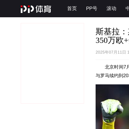
首页
PP号
滚动
斯基拉：
350万欧
2025年07月11日 
北京时间7
与罗马续约到20