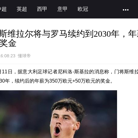
中超
英超
西甲
意甲
欧冠
斯维拉尔将与罗马续约到2030年，年
+奖金
16:08:23 懂球帝
月11日，据意大利足球记者尼科洛-斯基拉的消息称，门将斯维
30年，续约后的年薪为350万欧元+50万欧元的奖金。