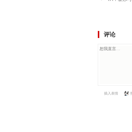
评论
插入表情