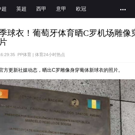
中超
英超
西甲
意甲
欧冠
季球衣！葡萄牙体育晒C罗机场雕像
片
16:29:35 PP体育 | 体育24小时热点
官方更新社媒动态，晒出C罗雕像身穿葡体新球衣的照片。