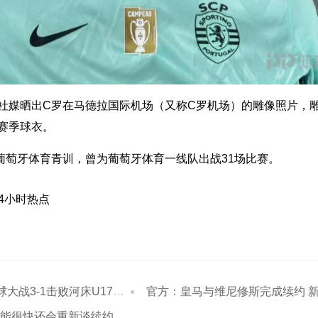
社媒晒出C罗在马德拉国际机场（又称C罗机场）的雕像照片，
赛季球衣。
葡萄牙体育青训，曾为葡萄牙体育一线队出战31场比赛。
24小时热点
-1击败河床U17进决赛 江宇涵两扑点
官方：皇马与维尼修斯完成续约 新合同至2032
快还会重新谈续约，曼联恐怕只能继续等