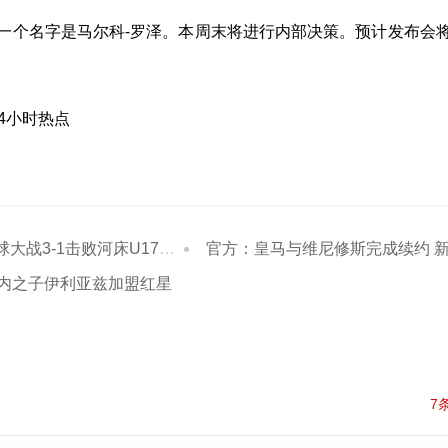
一个名字是马尔科-罗泽。本周末将进行内部决策。预计发布会
24小时热点
-1击败河床U17进决赛 江宇涵两扑点
官方：皇马与维尼修斯完成续约 新合同至2032
内之子伊利亚兹加盟红星
7