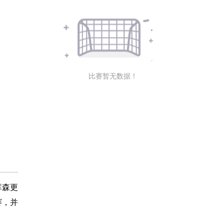
比赛暂无数据！
库森更
赛，并