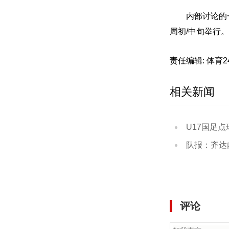
内部讨论的
周初/中旬举行。
责任编辑: 体育
相关新闻
U17国足点球大战3
队报：齐达
评论