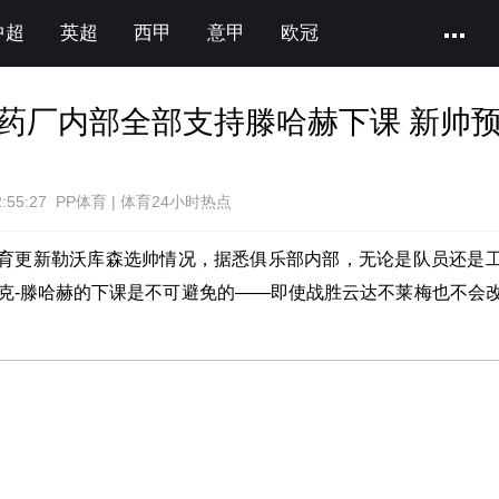
中超
英超
西甲
意甲
欧冠
药厂内部全部支持滕哈赫下课 新帅
2:55:27 PP体育 | 体育24小时热点
育更新勒沃库森选帅情况，据悉俱乐部内部，无论是队员还是
克-滕哈赫的下课是不可避免的——即使战胜云达不莱梅也不会