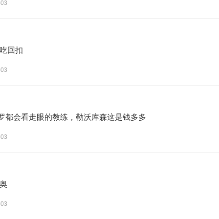
-03
吃回扣
-03
罗都会看走眼的教练，勒沃库森这是钱多多
-03
奥
-03