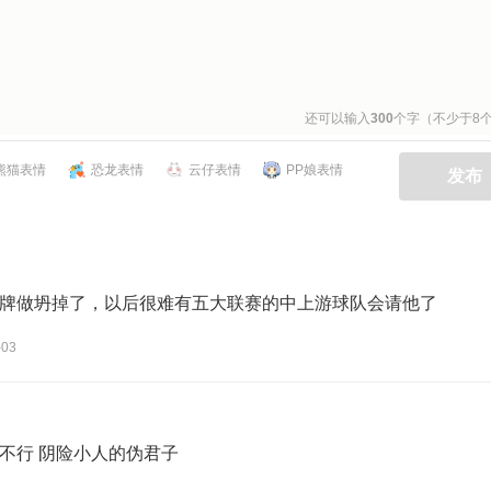
还可以输入
300
个字（不少于8
熊猫表情
恐龙表情
云仔表情
PP娘表情
发布
牌做坍掉了，以后很难有五大联赛的中上游球队会请他了
-03
不行 阴险小人的伪君子