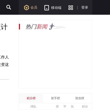
会员
登录
移动端
预计
热门
新闻
工作人
改变这
积分榜
射手榜
助攻榜
球队
胜
平
负
积分