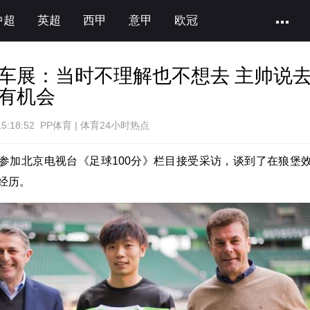
中超
英超
西甲
意甲
欧冠
车展：当时不理解也不想去 主帅说
有机会
15:18:52 PP体育 | 体育24小时热点
参加北京电视台《足球100分》栏目接受采访，谈到了在狼堡
经历。