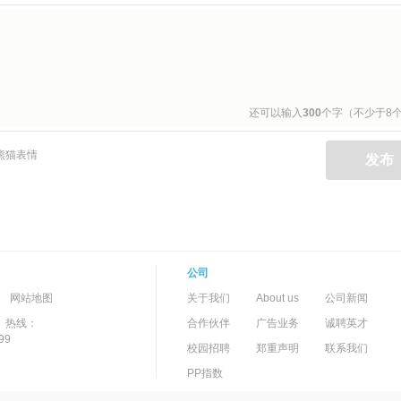
还可以输入
300
个字（不少于8
熊猫表情
云仔表情
恐龙表情
PP娘表情
发布