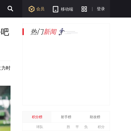
会员
登录
移动端
去吧
热门
新闻
效力时
积分榜
射手榜
助攻榜
球队
胜
平
负
积分