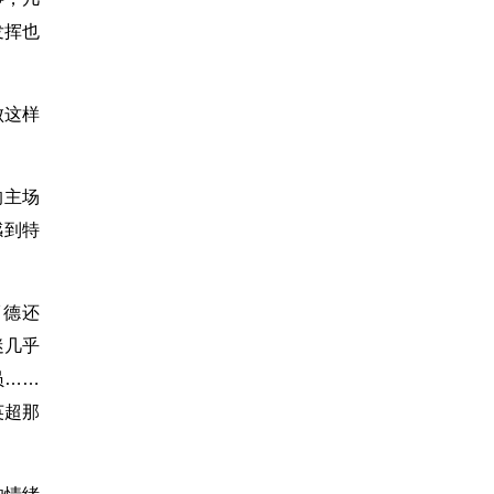
发挥也
败这样
的主场
感到特
福德还
迷几乎
员……
英超那