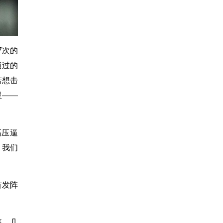
7次的
领过的
若想击
星——
高压逼
，我们
首发阵
事，几