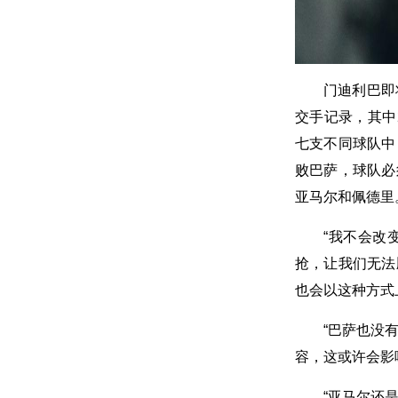
门迪利巴即
交手记录，其中
七支不同球队中
败巴萨，球队必
亚马尔和佩德里
“我不会改
抢，让我们无法
也会以这种方式
“巴萨也没
容，这或许会影
“亚马尔还