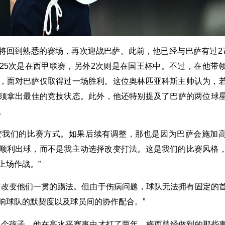
将回到熟悉的赛场，再次迎战巴萨。此前，他已经与巴萨有过2
25次是在西甲联赛，另外2次则是在国王杯中。不过，在他带
，面对巴萨仅取得过一场胜利。这位奥林匹亚科斯主帅认为，
须拿出最佳的竞技状态。此外，他还特别提及了巴萨的两位球
。
变我们的比赛方式。如果后续有调整，那也是因为巴萨会施加
顺利出球，而不是我主动选择改变打法。这是我们的比赛风格
上场作战。”
有改变他们一贯的踢法。但由于伤病问题，球队无法拥有固定的
响球队的默契度以及球员间的协作配合。”
是个孩子，他在高水平赛事中才打了两年。梅西曾经做到的那些