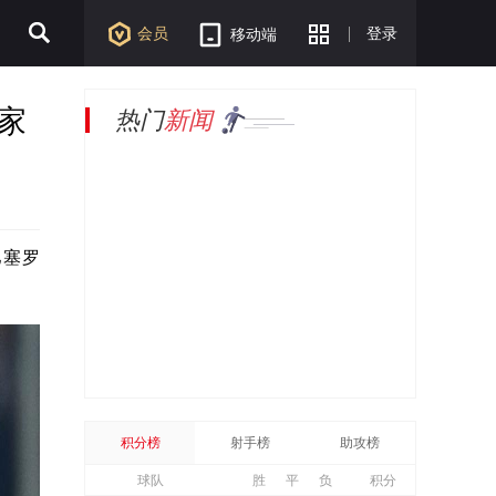
会员
登录
移动端
家
热门
新闻
巴塞罗
积分榜
射手榜
助攻榜
球队
胜
平
负
积分