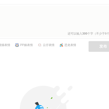
还可以输入
300
个字（不少于8
熊猫表情
PP娘表情
云仔表情
恐龙表情
发布