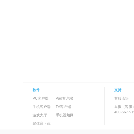
软件
支持
PC客户端
Pad客户端
客服论坛
手机客户端
TV客户端
举报（客服
400-6677-1
游戏大厅
手机视频网
聚体育下载