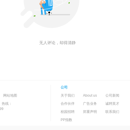
无人评论，却得清静
公司
-->
-
网站地图
关于我们
About us
公司新闻
）热线：
合作伙伴
广告业务
诚聘英才
99
校园招聘
郑重声明
联系我们
PP指数