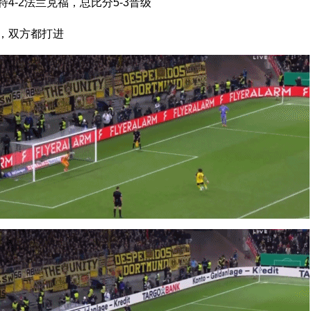
4-2法兰克福，总比分5-3晋级
，双方都打进