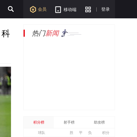
会员
登录
移动端
，科
热门
新闻
积分榜
射手榜
助攻榜
球队
胜
平
负
积分