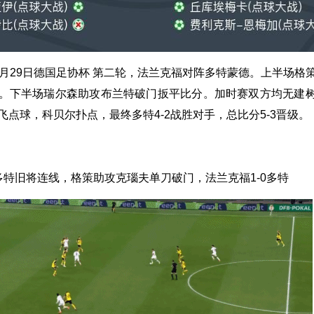
0月29日德国足协杯 第二轮，法兰克福对阵多特蒙德。上半场格
。下半场瑞尔森助攻布兰特破门扳平比分。加时赛双方均无建
飞点球，科贝尔扑点，最终多特4-2战胜对手，总比分5-3晋级。
多特旧将连线，格策助攻克瑙夫单刀破门，法兰克福1-0多特