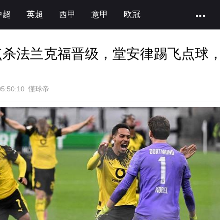
中超
英超
西甲
意甲
欧冠
3点杀法兰克福晋级，堂安律踢飞点球
05:50:10 懂球帝