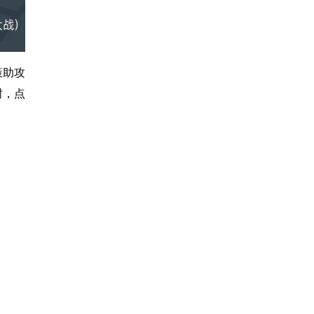
策助攻
树，点