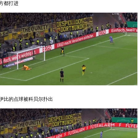
方都打进
伊比的点球被科贝尔扑出