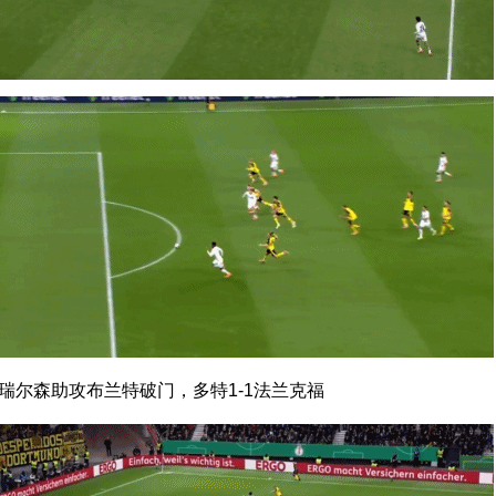
，瑞尔森助攻布兰特破门，多特1-1法兰克福