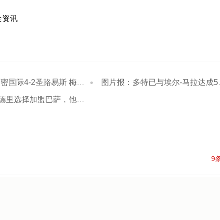
全资讯
际4-2圣路易斯 梅西两射一传
图片报：多特已与埃尔-马拉达成5年合同，科隆要5000万欧
择加盟巴萨，他认可弗里克的建队计划
9