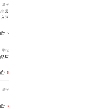
举报
态非常
引入阿
5
举报
的话应
5
举报
3