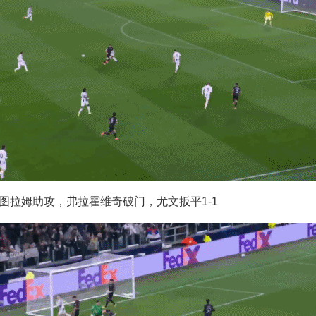
，图拉姆助攻，弗拉霍维奇破门，尤文扳平1-1