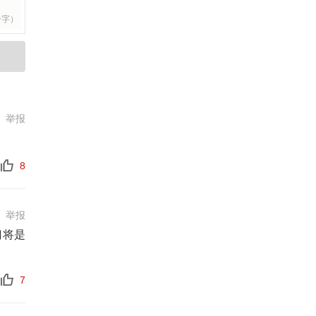
个字）
举报
8
举报
门将是
7