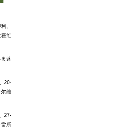
特利、
拉霍维
-奥蓬
20-
萨尔维
27-
夸雷斯