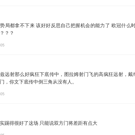
势局都拿不下来 该好好反思自己把握机会的能力了 欧冠什么
？？？
-05
兹远射那么好疯狂下底传中，图拉姆射门飞的高疯狂远射，戴维
门，你文下底传中倒三角从没有人。
-05
实踢得很好了这场 只能说双方门将差距有点大