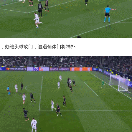
分钟，戴维头球攻门，遭遇葡体门将神扑