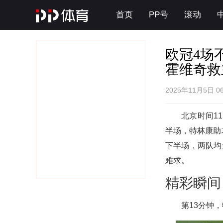
首页
PP号
滚动
欧冠4场
霍维奇救
2025年11月5日 0
北京时间1
半场，特林康助
下半场，两队均
难求。
精彩瞬间
第13分钟