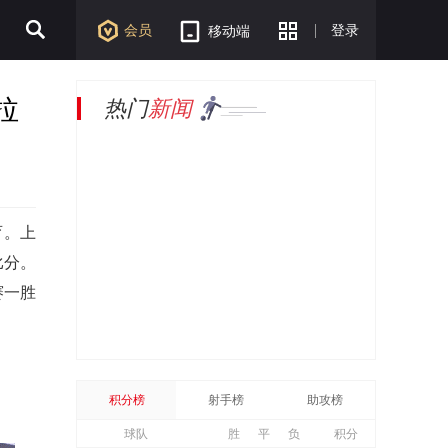
会员
登录
移动端
拉
热门
新闻
育。上
比分。
赛一胜
积分榜
射手榜
助攻榜
球队
胜
平
负
积分