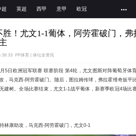
中超
英超
西甲
意甲
欧冠
不胜！尤文1-1葡体，阿劳霍破门，弗
主
6:38:33 PP体育 | 体坛全资讯
1月5日欧洲冠军联赛 联赛阶段 第4轮，尤文图斯对阵葡萄牙体
攻，马克西-阿劳霍破门。随后，图拉姆传球，弗拉霍维奇扳平
无建树。全场比赛结束，尤文1-1战平葡体，新赛季欧冠4场比
，特林康助攻，马克西-阿劳霍破门，尤文0-1