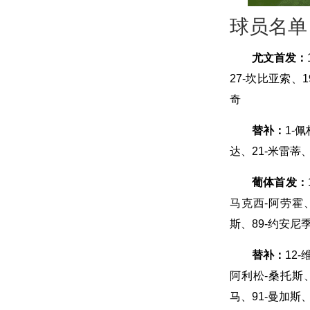
球员名单
尤文首发：
27-坎比亚索、
奇
替补：
1-
达、21-米雷蒂、
葡体首发：
马克西-阿劳霍、
斯、89-约安尼
替补：
12
阿利松-桑托斯、
马、91-曼加斯