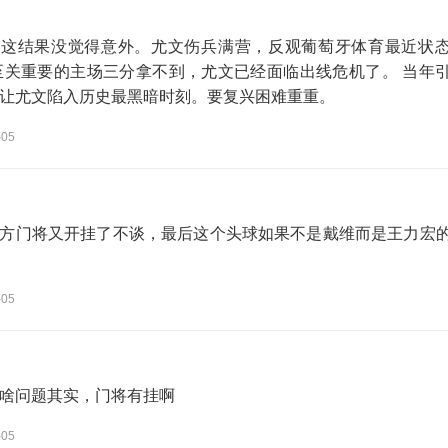
话这结果没觉得意外。尤文伤兵满营，反观葡萄牙体育最近状
至关重要的主场三分拿不到，尤文已经面临出线危机了。 当年
让尤文陷入历史最黑暗时刻。要复兴困难重重。
-05
方门将又开挂了不谈，最后这个头球如果不是戴维而是王力宏
-05
啥问题其实，门将有挂啊
-05