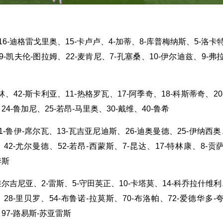
16-迪格雷戈里奥、15-卡卢卢、4-加蒂、8-库普梅纳斯、5-洛卡
19-凯夫伦-图拉姆、22-麦肯尼、7-孔塞桑、10-伊尔迪兹、9-弗
佩林、42-斯卡利亚、11-热格罗瓦、17-阿季奇、18-科斯蒂奇、20
24-鲁加尼、25-若昂-马里奥、30-戴维、40-鲁希
1-鲁伊-席尔瓦、13-瓦吉亚尼迪斯、26-迪奥曼德、25-伊纳西奥、
42-尤尔曼德、52-若昂-西蒙斯、7-昆达、17-特林康、8-贡
季斯
-维尔吉尼亚、2-雷斯、5-守田英正、10-卡塔莫、14-科乔拉什维利、
28-里贝罗、54-布鲁诺-拉莫斯、70-布洛帕、72-爱德华多-
、97-路易斯-苏亚雷斯