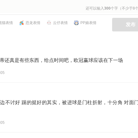
还可以输入
300
个字（不少于8
熊猫表情
恐龙表情
云仔表情
PP娘表情
发布
蒂还真是有些东西，给点时间吧，欧冠赢球应该在下一场
-05
边不讨好 踢的挺好的其实，被进球是门柱折射，十分角 对面
-05