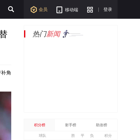
会员
登录
移动端
替
热门
新闻
替补角
积分榜
射手榜
助攻榜
球队
胜
平
负
积分