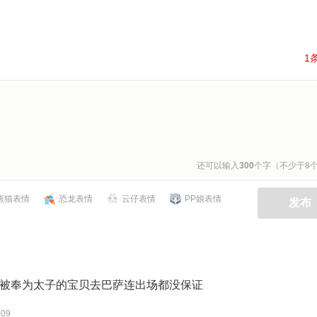
1
还可以输入
300
个字（不少于8
熊猫表情
恐龙表情
云仔表情
PP娘表情
发布
被奉为太子的宝贝去巴萨连出场都没保证
-09