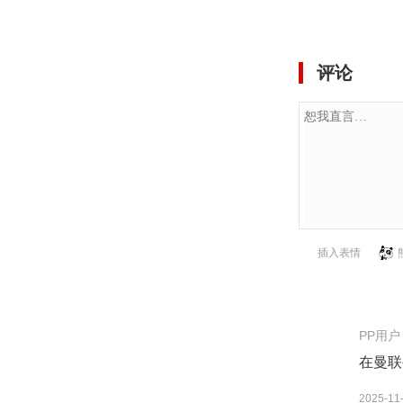
评论
插入表情
PP用户
在曼联
2025-11