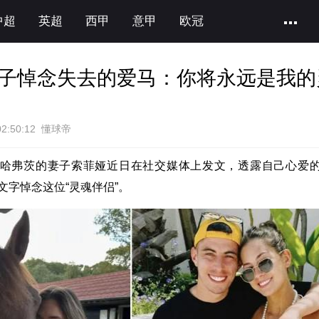
中超
英超
西甲
意甲
欧冠
子悼念失去的爱马：你将永远是我的
02:50:12 懂球帝
哈弗茨的妻子索菲娅近日在社交媒体上发文，透露自己心爱
文字悼念这位“灵魂伴侣”。