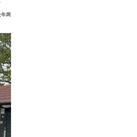
。”
去年两