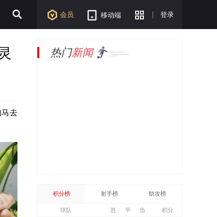
会员
登录
移动端
灵
热门
新闻
的马去
积分榜
射手榜
助攻榜
球队
胜
平
负
积分