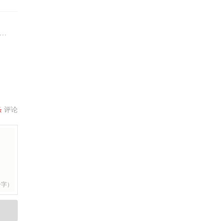
条
评论
个字）