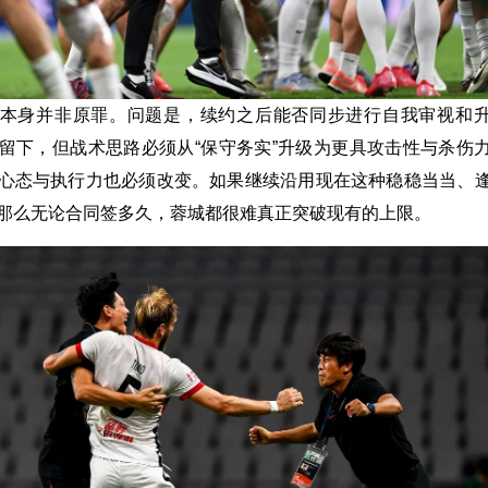
本身并非原罪。问题是，续约之后能否同步进行自我审视和
留下，但战术思路必须从“保守务实”升级为更具攻击性与杀伤
心态与执行力也必须改变。如果继续沿用现在这种稳稳当当、
那么无论合同签多久，蓉城都很难真正突破现有的上限。