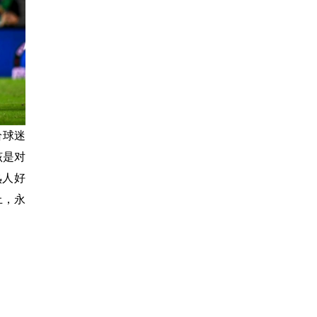
给球迷
该是对
熟人好
上，永