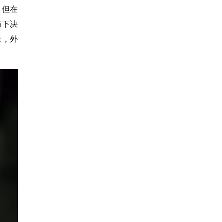
。但在
痛下决
上，外