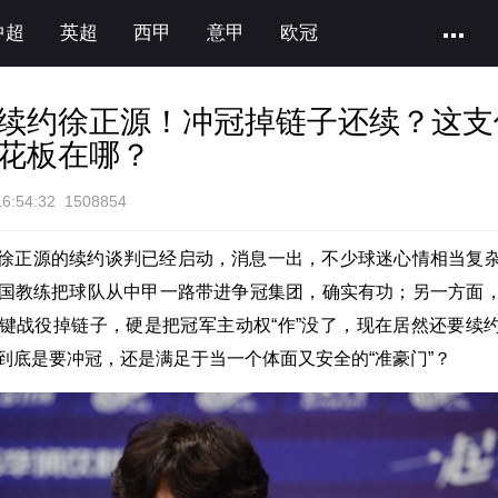
中超
英超
西甲
意甲
欧冠
续约徐正源！冲冠掉链子还续？这支
花板在哪？
:54:32 1508854
徐正源的续约谈判已经启动，消息一出，不少球迷心情相当复
国教练把球队从中甲一路带进争冠集团，确实有功；另一方面
键战役掉链子，硬是把冠军主动权“作”没了，现在居然还要续
到底是要冲冠，还是满足于当一个体面又安全的“准豪门”？