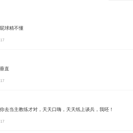
屁球精不懂
-17
垂直
-17
你去当主教练才对，天天口嗨，天天纸上谈兵，我呸！
-17