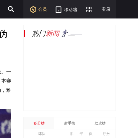
会员
登录
移动端
伪
热门
新闻
杂。一
，本赛
约，难
积分榜
射手榜
助攻榜
球队
胜
平
负
积分