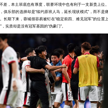
不差，本土班底也有厚度，联赛环境中也有利于一支新贵上位
，俱乐部的选择却是“续约原班人马，延长现状模式”，而不是
。长期下来，蓉城很容易被钉在“稳定前四、难见冠军”的位置
”，实质却是没有冠军基因的“伪豪门”。