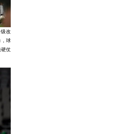
升级改
力，球
逢硬仗