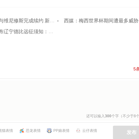
修斯完成续约 新合同至2032年
西媒：梅西世界杯期间遭最多威胁，多人扬言炸弹袭击
比远征须知：球迷在规定时间统一乘车到场
5
还可以输入
300
个字（不少于8
熊猫表情
恐龙表情
PP娘表情
云仔表情
发布