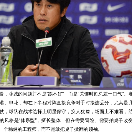
看，蓉城的问题并不是“踢不好”，而是“关键时刻总差一口气”。
港、申花，却在下半程对阵直接竞争对手时接连丢分，尤其是
仗，球队在战术选择上明显保守，换人犹豫，场面上不难看，
的风格是“体系型”，擅长整体，但在需要冒险、需要拍桌子改
一个稳健的工程师，而不是敢把桌子掀翻的领袖。