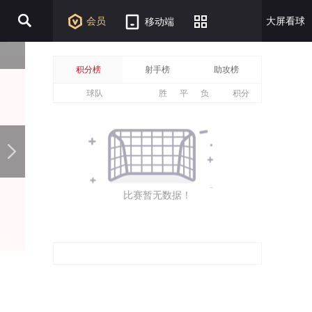
会员
大屏看球
移动端
积分榜
射手榜
助攻榜
球队
胜
平
负
积分
比赛暂无数据！