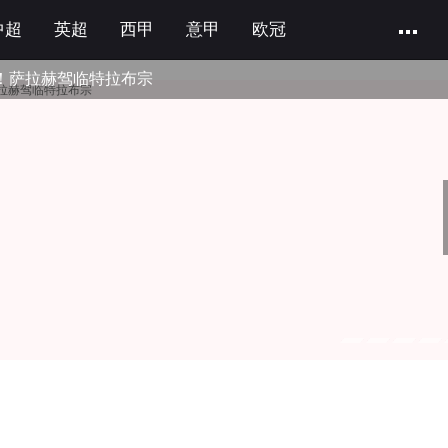
中超
英超
西甲
意甲
欧冠
！萨拉赫驾临特拉布宗