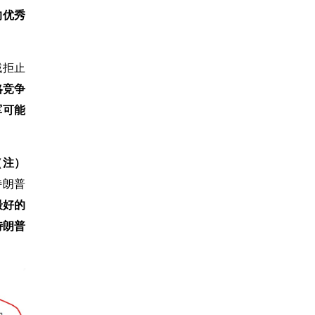
的优秀
域拒止
略竞争
军可能
（注）
特朗普
最好的
特朗普