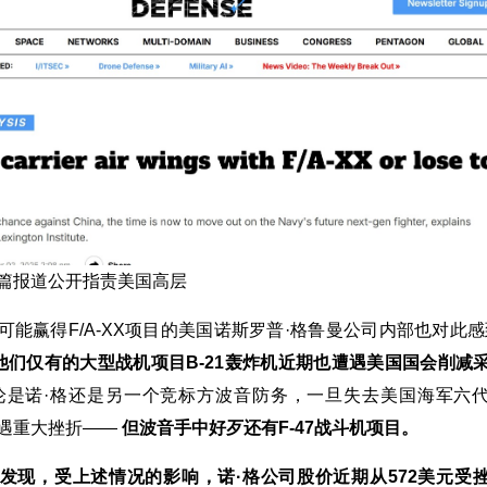
篇报道公开指责美国高层
可能赢得F/A-XX项目的美国诺斯罗普·格鲁曼公司内部也对此感
他们仅有的大型战机项目B-21轰炸机近期也遭遇美国国会削减
论是诺·格还是另一个竞标方波音防务，一旦失去美国海军六
遇重大挫折——
但波音手中好歹还有F-47战斗机项目。
发现，受上述情况的影响，诺·格公司股价近期从572美元受