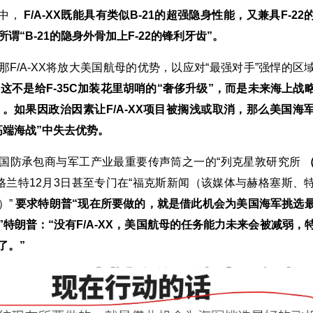
想中，
F/A-XX既能具有类似B-21的超强隐身性能，又兼具F-22
谓“B-21的隐身外骨加上F-22的锋利牙齿”。
那F/A‑XX将放大美国航母的优势，以应对“最强对手”强悍的区
，
这不是给F‑35C加装花里胡哨的“奢侈升级”，而是未来海上战
” 。如果因政治因素让F/A‑XX项目被搁浅或取消，那么美国海
高端海战”中失去优势。
国防承包商与军工产业最重要传声筒之一的“列克星敦研究所
·格兰特12月3日甚至专门在“福克斯新闻（该媒体与赫格塞斯、
）”
要求特朗普“现在所要做的，就是借此机会为美国海军挑选
”特朗普：“没有F/A-XX，美国航母的任务能力未来会被减弱，
了。”