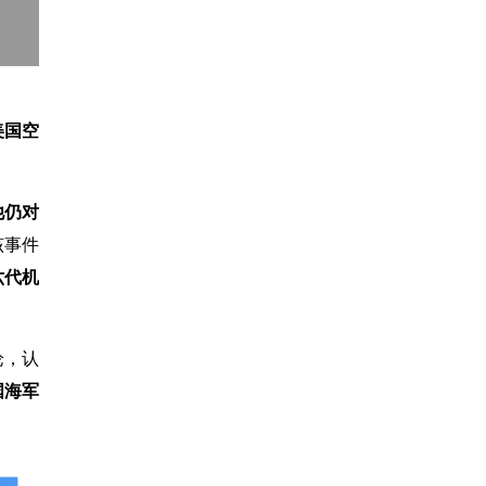
美国空
他仍对
该事件
六代机
论，认
国海军