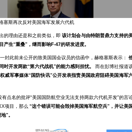
格塞斯再次反对美国海军发展六代机
出的理由还是和之前类似，即
该计划会与由特朗普鼎力支持的
项目产生“重叠”，继而影响F-47的研发进度。
8日一封此前未公开的致美国国会议员的信函中，赫格塞斯表示：
同时开发两款“第六代战机”的能力感到担忧。
而在彭博社报道
权威军事媒体“国防快讯”公开发表指责美国政府阻碍美国海军
”没有点名的批评“美国国防航空业无法支持两款六代机开发”的言
-XX项目，那么
“这个错误可能会毁掉美国海军航空兵”，并让美
境地”。