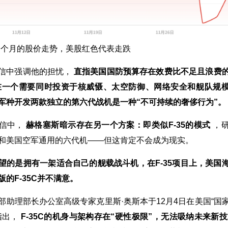
一个月的股价走势，美股红色代表走跌
信中强调他的担忧，
直指美国国防预算存在效费比不足且浪费
在一个需要同时投资于核威慑、太空防御、网络安全和舰队规
军种开发两款独立的第六代战机是一种“不可持续的奢侈行为”。
在信中，
赫格塞斯暗示存在另一个方案：即类似F-35的模式
，
和美国空军通用的六代机——但这肯定不会成为现实。
望的是拥有一架适合自己的舰载战斗机，在F-35项目上，美国
的F-35C并不满意。
部助理部长办公室高级专家克里斯·奥斯本于12月4日在美国“国
指出，
F-35C的机身与架构存在“硬性极限”，无法吸纳未来新