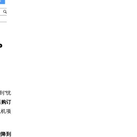
到“忧
采购订
代机项
挫降到