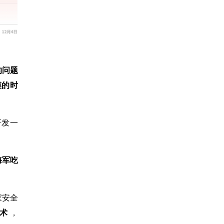
的问题
模的时
研发一
海军吃
家安全
技术
，