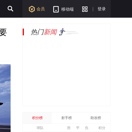
会员
登录
移动端
要
热门
新闻
积分榜
射手榜
助攻榜
球队
胜
平
负
积分