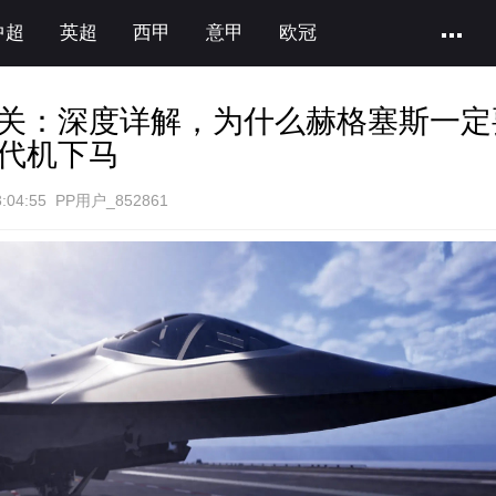
中超
英超
西甲
意甲
欧冠
关：深度详解，为什么赫格塞斯一定
代机下马
:04:55 PP用户_852861