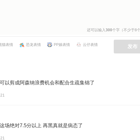
还可以输入
300
个字（不少于8
熊猫表情
恐龙表情
PP娘表情
云仔表情
发布
可以剪成阿森纳浪费机会和配合生疏集锦了
-21
这场绝对7.5分以上 再黑真就是病态了
-21