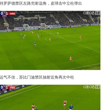
，特罗萨德禁区左路兜射远角，皮球击中立柱弹出
，运气不佳，苏比门迪禁区抽射近角再次中柱