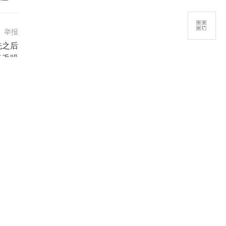
举报
先之后
场毛躁
时刻还
且不丢
6
举报
5
举报