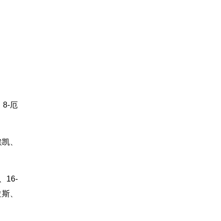
8-厄
埃凯、
16-
拉斯、