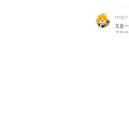
PP用户
又是一
迷失的
且犹豫
是让人
球的 
2025-12
PP用户
《屎味
2025-12