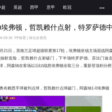
中超
英超
西甲
意甲
欧冠
-0埃弗顿，哲凯赖什点射，特罗萨德
06:09:36 PP体育 | 体坛全资讯
2月21日，英格兰足球超级联赛第17轮，埃弗顿坐镇主场迎战阿
迪抽射造险，哲凯赖什点射破门，下半场特罗萨德、苏比门迪
球，阿森纳在客场以1比0战胜埃弗顿全取三分，重新登顶积分榜
，奥布赖恩手球被判点球，哲凯赖什点球破门，阿森纳1-0埃弗顿