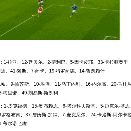
：
1-拉亚、12-廷贝尔、2-萨利巴、5-因卡皮耶、33-卡拉菲奥里、
迪、41-赖斯、7-萨卡、19-特罗萨德、14-哲凯赖什
-凯帕、9-热苏斯、10-埃泽、11-马丁内利、16-内尔高、20-马杜
3-梅里诺、49-刘易斯-斯凯利
：
1-皮克福德、15-奥布赖恩、6-塔尔科夫斯基、5-迈克尔-基恩、
伊罗格布南、37-詹姆斯-加纳、7-麦克尼尔、24-卡洛斯-阿尔卡
1-蒂尔诺-巴黎