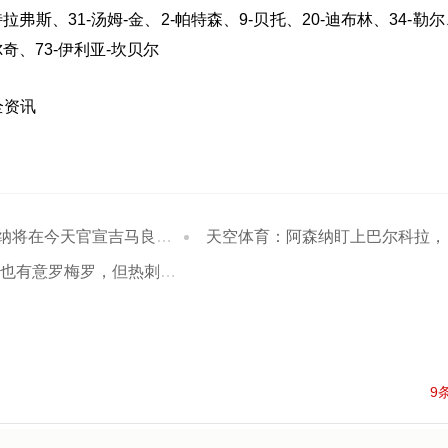
-特拉弗斯、31-汤姆-金、2-帕特森、9-贝托、20-迪布林、34-勒尔、
尔奇、73-伊利亚-坎贝尔
全资讯
将在今天官宣吉马良斯的加盟
天空体育：阿森纳盯上巴尔科拉，巴黎要价1.45亿镑成障碍
罗梅罗，但热刺不愿意将球员卖给同城死敌
9