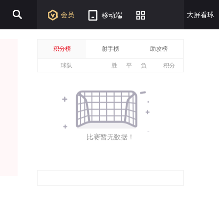
会员
大屏看球
移动端
积分榜
射手榜
助攻榜
球队
胜
平
负
积分
比赛暂无数据！