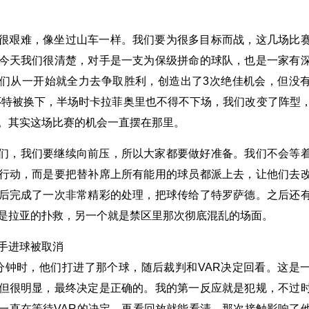
很艰难，像坐过山车一样。我们要为很多目标而战，这几场比
今天我们很清楚，对手是一支为保级拼命的球队，也是一家有
们从一开始就全力去争取胜利，创造出了3次绝佳机会，但没
怀特被换下，半场时卡拉菲奥里也不得不下场，我们改变了阵型
。其实这场比赛的机会一直摆在那里。
们，我们要继续向前压，所以大家都要做好准备。我们不会等
行动，而是要把替补席上所有能用的球员都派上去，让他们去
后完成了一次非常精彩的处理，把球传给了特罗萨德。之后还
是拉亚的扑救，另一个就是禁区里那次彻底混乱的场面。
手进球被取消
分钟时，他们打进了那个球，随后裁判和VAR决定回看。这是
但很明显，最终决定是正确的。我的第一反应就是犯规，不过
一直在等待VAR的决定。再看回放就能看清，那次接触影响了