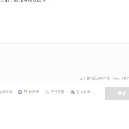
还可以输入
300
个字（不少于8
熊猫表情
PP娘表情
云仔表情
恐龙表情
发布