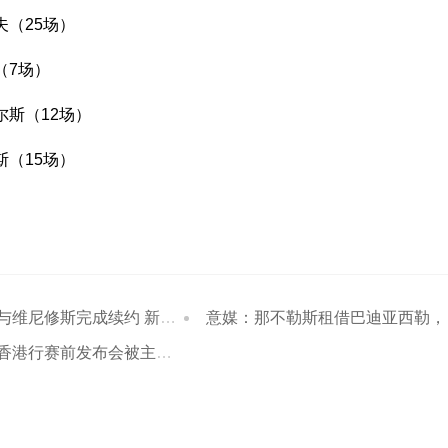
夫（25场）
（7场）
尔斯（12场）
斯（15场）
修斯完成续约 新合同至2032年
意媒：那不勒斯租借巴迪亚西勒，附2150万欧买断权
前发布会被主办方在前一天无理由取消