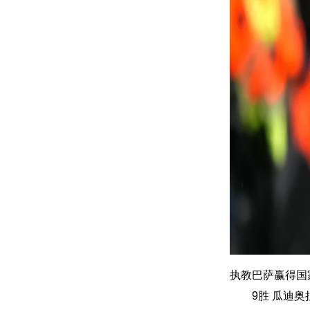
执教巴萨赢得国
9胜 瓜迪奥