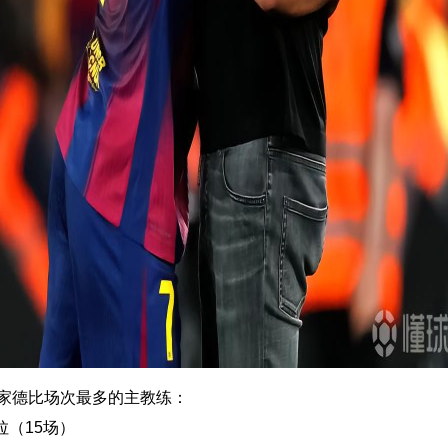
家德比场次最多的主教练：
拉（15场）