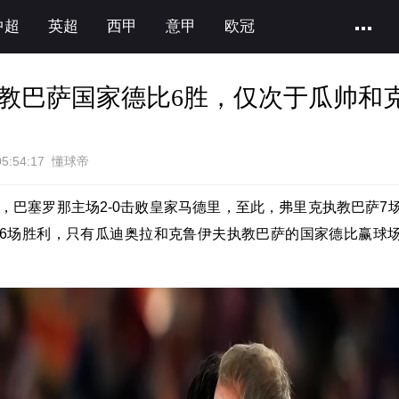
中超
英超
西甲
意甲
欧冠
教巴萨国家德比6胜，仅次于瓜帅和
05:54:17 懂球帝
轮，巴塞罗那主场2-0击败皇家马德里，至此，弗里克执教巴萨7
6场胜利，只有瓜迪奥拉和克鲁伊夫执教巴萨的国家德比赢球