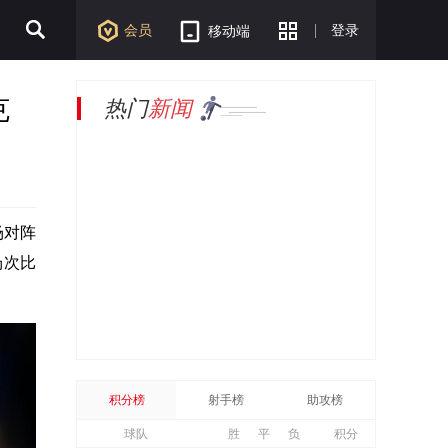
会员
登录
移动端
克
热门
新闻
场对阵
场次比
积分榜
射手榜
助攻榜
球队
胜
平
负
积分