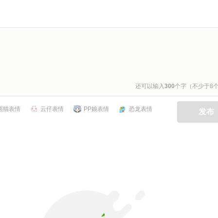
还可以输入
300
个字（不少于8
熊猫表情
云仔表情
PP娘表情
恐龙表情
发布