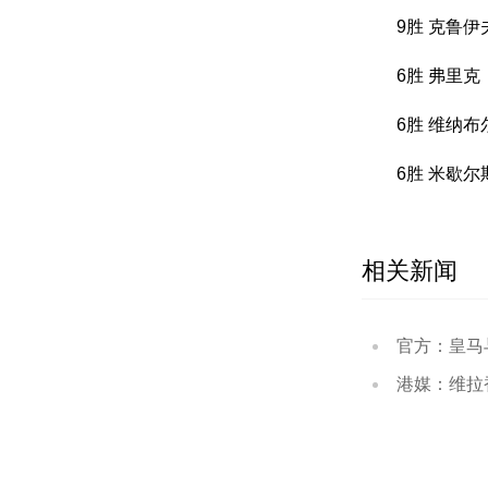
9胜 克鲁伊
6胜 弗里克
6胜 维纳布
6胜 米歇尔
相关新闻
官方：皇马与维尼
港媒：维拉香港行赛