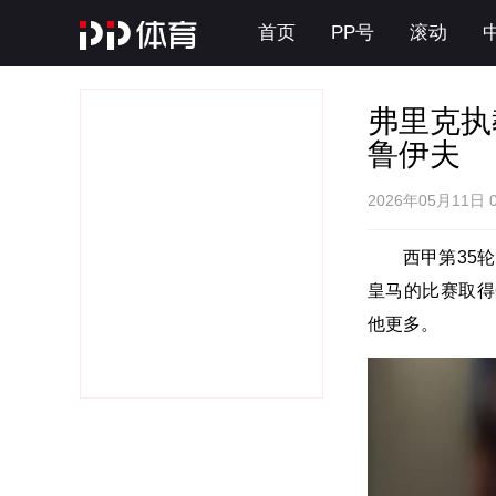
首页
PP号
滚动
弗里克执
鲁伊夫
2026年05月11日 
西甲第35
皇马的比赛取得
他更多。