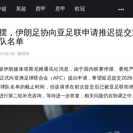
中超
英超
西甲
意甲
欧冠
摆，伊朗足协向亚足联申请推迟提交
队名单
03:06:08 懂球帝
，据伊朗媒体塔斯尼姆通讯社消息，由于国内联赛停摆、赛程
正式向亚洲足球联合会（AFC）提出申请，希望延迟提交2026-
赛球队名单的截止时间，但该请求在初次提交后已被亚足联拒
进行第二轮补充咨询，等待进一步答复，相关问题仍在协调之中