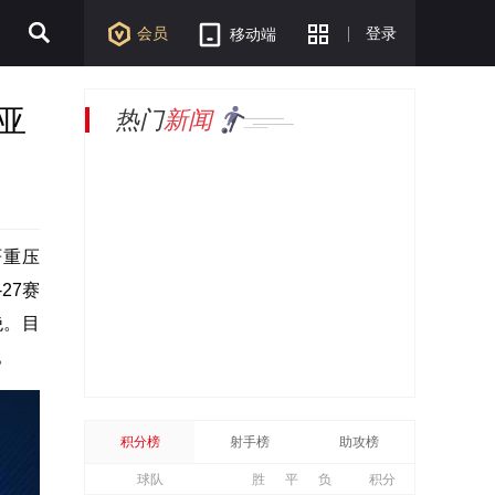
会员
登录
移动端
亚
热门
新闻
严重压
27赛
绝。目
。
积分榜
射手榜
助攻榜
球队
胜
平
负
积分