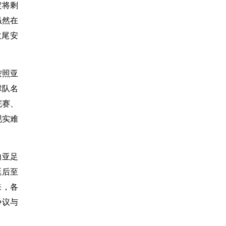
定将剩
虽然在
收尾安
按照亚
球队名
完赛、
现实难
向亚足
延后至
来，各
争议与