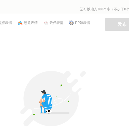
还可以输入
300
个字（不少于8
熊猫表情
恐龙表情
云仔表情
PP娘表情
发布