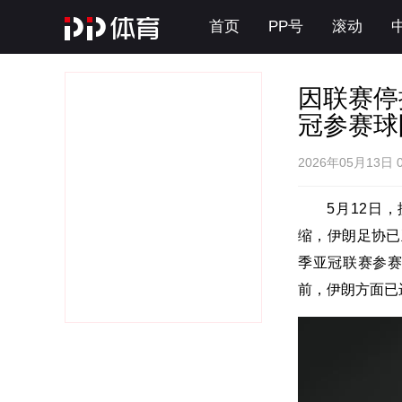
首页
PP号
滚动
因联赛停
冠参赛球
2026年05月13日 
5月12日
缩，伊朗足协已
季亚冠联赛参
前，伊朗方面已