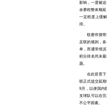
影响，一度被迫
余赛程整体顺延
一定程度上缓
排。
联赛停摆带
足联的规则，各
单，而通常情况
积分排名尚未最
题。
在此背景下
联正式提交延期
9月，以便国内
支球队可以在完
不公平因素。