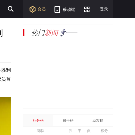
会员
登录
移动端
利
热门
新闻
得胜利
球员首
积分榜
射手榜
助攻榜
球队
胜
平
负
积分