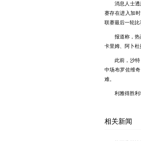
消息人士透
赛存在进入加时
联赛最后一轮比
报道称，热
卡里姆、阿卜杜
此前，沙特
中场布罗佐维奇
难。
利雅得胜利
相关新闻