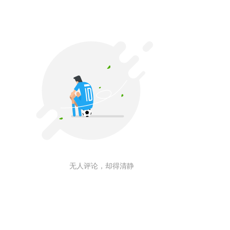
无人评论，却得清静