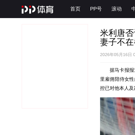
首页
PP号
滚动
米利唐否
妻子不在
2026年05月16日 
据马卡报报
里雇佣陪侍女性
控已对他本人及