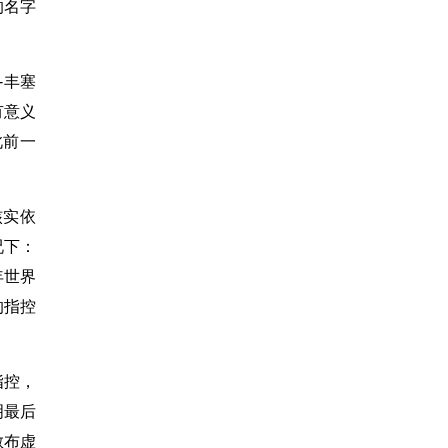
的名字
-丰塞
有意义
此前一
核实依
况下：
年世界
的指控
指控，
明最后
散布虚