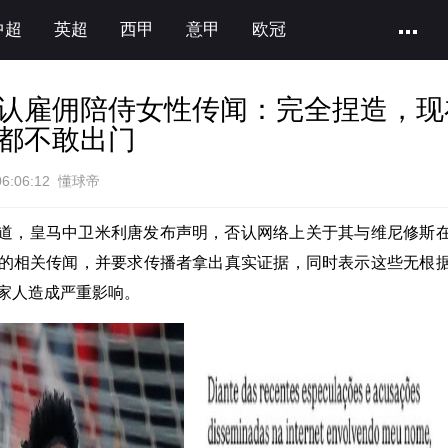
中超
英超
西甲
意甲
欧冠
认雇佣陪侍女性传闻：完全捏造，现
都不敢出门
06:06:12 懂球帝
道，皇马中卫米利唐发布声明，否认网络上关于其与维尼修斯
的相关传闻，并要求传播者拿出真实证据，同时表示这些无根
家人造成严重影响。