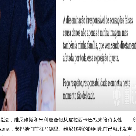
说法，维尼修斯和米利唐疑似从皮拉西卡巴找来陪侍女性——
e programa，安排她们前往马德里。维尼修斯的顾问此前已就此发声