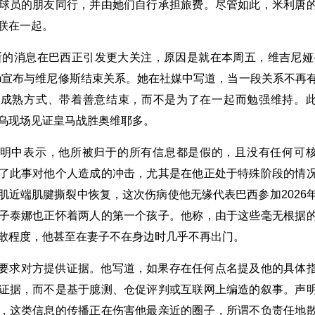
球员的朋友同行，并由她们自行承担旅费。尽管如此，米利唐
联在一起。
斯的消息在巴西正引发更大关注，原因是就在本周五，维吉尼娅
gram宣布与维尼修斯结束关系。她在社媒中写道，当一段关系不再
以成熟方式、带着善意结束，而不是为了在一起而勉强维持。
乌现场见证皇马战胜奥维耶多。
明中表示，他所被归于的所有信息都是假的，且没有任何可
了此事对他个人造成的冲击，尤其是在他正处于特殊阶段的情
肌近端肌腱撕裂中恢复，这次伤病使他无缘代表巴西参加2026
子泰娜也正怀着两人的第一个孩子。他称，由于这些毫无根据
散程度，他甚至在妻子不在身边时几乎不再出门。
要求对方提供证据。他写道，如果存在任何点名提及他的具体
证据，而不是基于臆测、仓促评判或互联网上编造的叙事。声
，这类信息的传播正在伤害他最亲近的圈子，所谓不负责任地