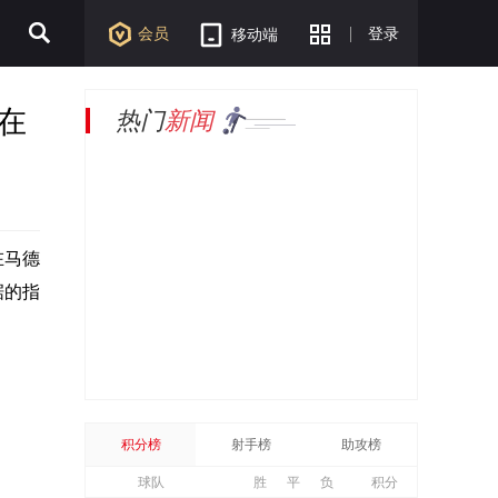
会员
登录
移动端
在
热门
新闻
在马德
据的指
积分榜
射手榜
助攻榜
球队
胜
平
负
积分