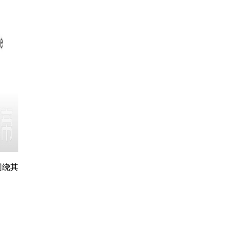
围绕其
。