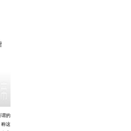
所谓的
，称这