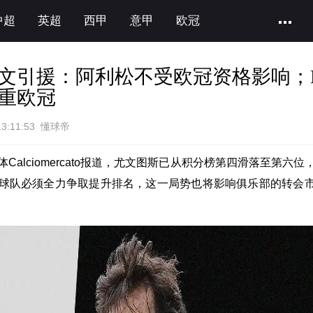
中超
英超
西甲
意甲
欧冠
文引援：阿利松不受欧冠资格影响；
重欧冠
13:11:53 懂球帝
Calciomercato报道，尤文图斯已从积分榜第四滑落至第六位
球队必须全力争取提升排名，这一局势也将影响俱乐部的转会