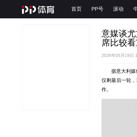
首页
PP号
滚动
意媒谈尤
席比较看
2026年05月19日 
据意大利媒体
仅剩最后一轮，
作。