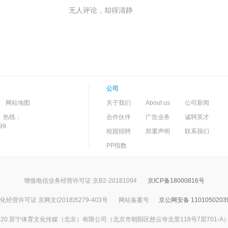
无人评论，却得清静
公司
-->
-
网站地图
关于我们
About us
公司新闻
）热线：
合作伙伴
广告业务
诚聘英才
99
校园招聘
郑重声明
联系我们
PP指数
增值电信业务经营许可证 京B2-20181094
京ICP备18000816号
经营许可证 京网文(2018)5279-403号
网站备案号
京公网安备 1101050203
017-2020 苏宁体育文化传媒（北京）有限公司（北京市朝阳区慈云寺北里118号7层701-A）All Ri