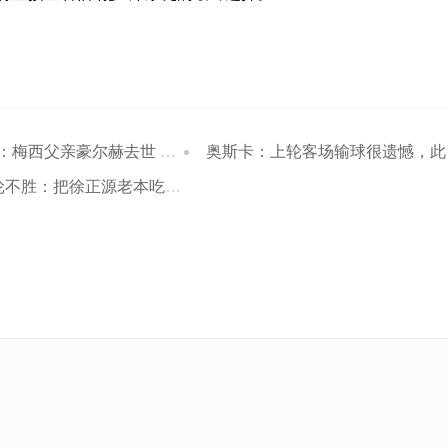
西父亲豪尔赫去世 享年68岁
奥斯卡：上轮客场输球很遗憾，此役我们非常解气地拿回3分
正源老本吃没了；分差若进入个位数会有连锁反应