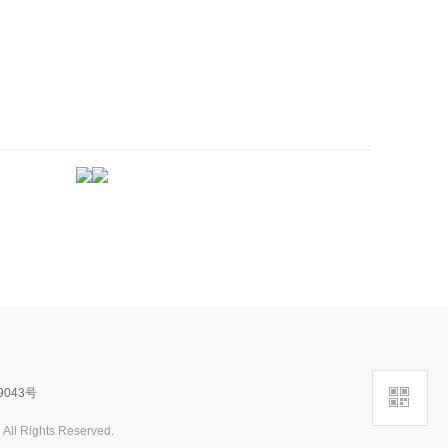
->
9043号
ghts Reserved.