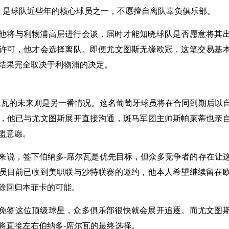
，是球队近些年的核心球员之一，不愿擅自离队辜负俱乐部。
他将与利物浦高层进行会谈，届时才能知晓球队是否愿意将其
许可，他才会选择离队。即便尤文图斯无缘欧冠，这笔交易基
结果完全取决于利物浦的决定。
尔瓦的未来则是另一番情况。这名葡萄牙球员将在合同到期后以
，他已与尤文图斯展开直接沟通，斑马军团主帅斯帕莱蒂也亲
盟意愿。
来说，签下伯纳多-席尔瓦是优先目标，但众多竞争者的存在让
员目前已收到美职联与沙特联赛的邀约，他本人希望继续留在
除回归本菲卡的可能。
免签这位顶级球星，众多俱乐部很快就会展开追逐。而尤文图
将直接左右伯纳多-席尔瓦的最终选择。