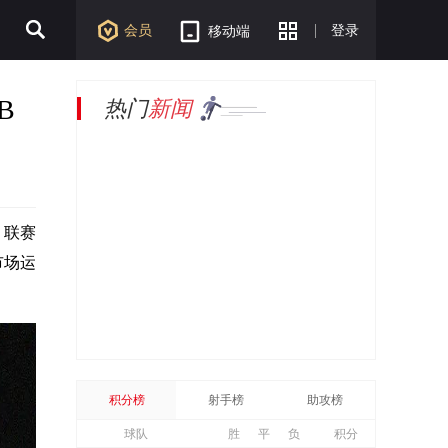
会员
登录
移动端
B
热门
新闻
，联赛
市场运
积分榜
射手榜
助攻榜
球队
胜
平
负
积分