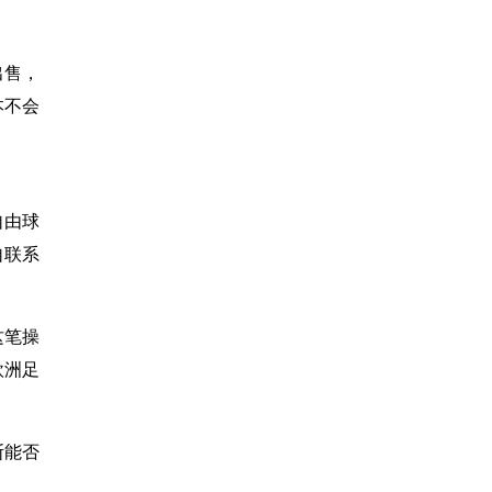
出售，
本不会
自由球
自联系
这笔操
欧洲足
斯能否