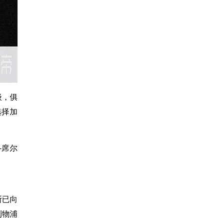
级，俱
选择加
-席尔
斯已向
利物浦