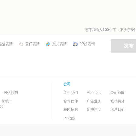
还可以输入
300
个字（不少于8
熊猫表情
云仔表情
恐龙表情
PP娘表情
发布
公司
-->
-
网站地图
关于我们
About us
公司新闻
）热线：
合作伙伴
广告业务
诚聘英才
99
校园招聘
郑重声明
联系我们
PP指数