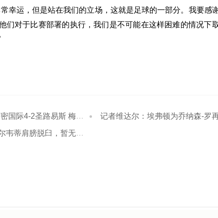
非常幸运，但是站在我们的立场，这就是足球的一部分。我要感
他们对于比赛部署的执行，我们是不可能在这样困难的情况下
”
际4-2圣路易斯 梅西两射一传
记者维达尔：埃弗顿为乔纳森-罗再报价，将提高报价到3500万
蒂肩膀脱臼，暂无具体复出时间