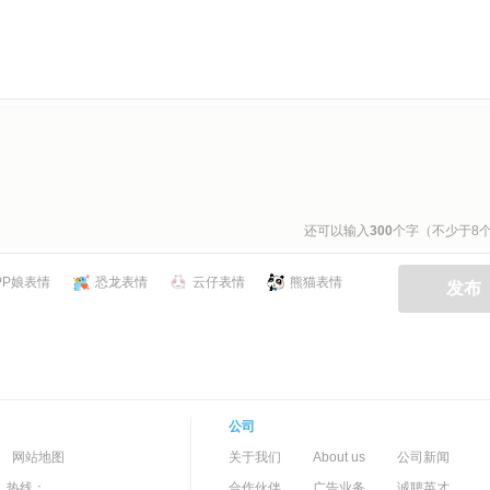
还可以输入
300
个字（不少于8
PP娘表情
恐龙表情
云仔表情
熊猫表情
发布
公司
-->
-
网站地图
关于我们
About us
公司新闻
）热线：
合作伙伴
广告业务
诚聘英才