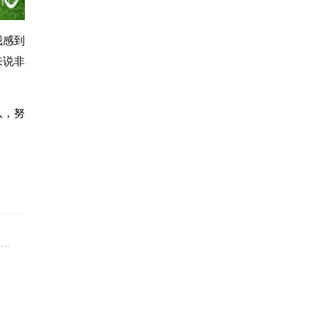
我感到
来说非
队，努