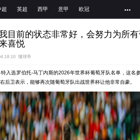
中超
英超
西甲
意甲
欧冠
我目前的状态非常好，会努力为所有
来喜悦
04:18:10 懂球帝
洛特入选罗伯托-马丁内斯的2026年世界杯葡萄牙队名单，这名
杯的右后卫表示，能够再次随葡萄牙队出战世界杯让他非常自豪。