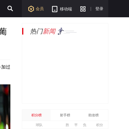
会员
登录
移动端
葡
热门
新闻
参加过
积分榜
射手榜
助攻榜
球队
胜
平
负
积分