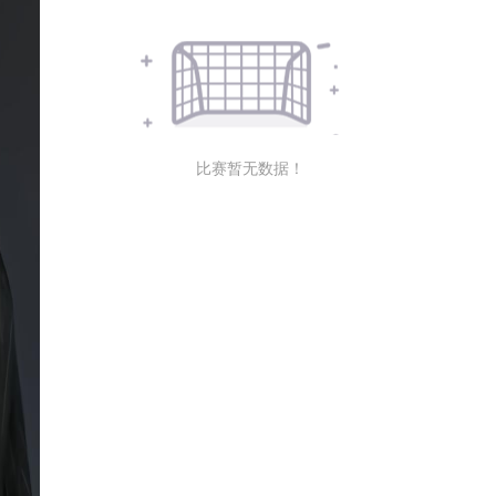
比赛暂无数据！