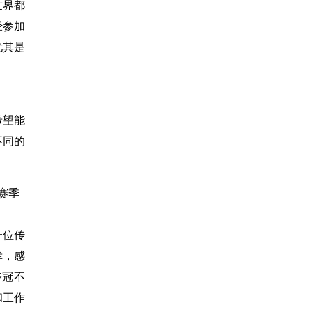
世界都
经参加
尤其是
希望能
不同的
赛季
一位传
幸，感
夺冠不
和工作