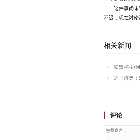
这件事尚未
不迟，现在讨论
相关新闻
联盟杯-迈阿密国
迪马济奥：米兰前
评论