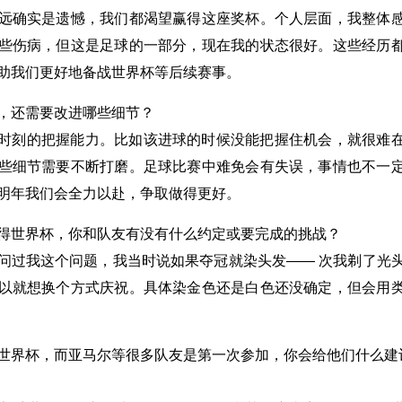
远确实是遗憾，我们都渴望赢得这座奖杯。个人层面，我整体
些伤病，但这是足球的一部分，现在我的状态很好。这些经历
助我们更好地备战世界杯等后续赛事。​
，还需要改进哪些细节？​
时刻的把握能力。比如该进球的时候没能把握住机会，就很难
些细节需要不断打磨。足球比赛中难免会有失误，事情也不一
明年我们会全力以赴，争取做得更好。​
得世界杯，你和队友有没有什么约定或要完成的挑战？​
问过我这个问题，我当时说如果夺冠就染头发—— 次我剃了光
以就想换个方式庆祝。具体染金色还是白色还没确定，但会用
世界杯，而亚马尔等很多队友是第一次参加，你会给他们什么建