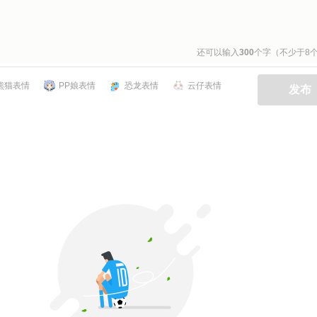
还可以输入
300
个字（不少于8
熊猫表情
PP娘表情
恐龙表情
云仔表情
发布