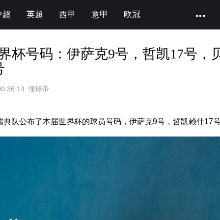
中超
英超
西甲
意甲
欧冠
界杯号码：伊萨克9号，哲凯17号，
号
00:36:14 懂球帝
，瑞典队公布了本届世界杯的球员号码，伊萨克9号，哲凯赖什17