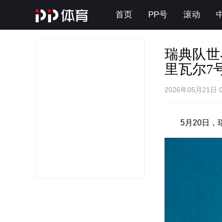
首页
PP号
滚动
瑞典队世
里瓦尔7
2026年05月21日 
5月20日