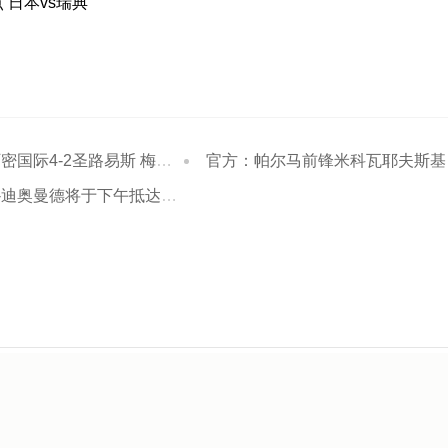
点 日本vs瑞典
际4-2圣路易斯 梅西两射一传
官方：帕尔马前锋米科瓦耶夫斯基租借加盟卢塞恩
德将于下午抵达马德里完成签约，随后官宣