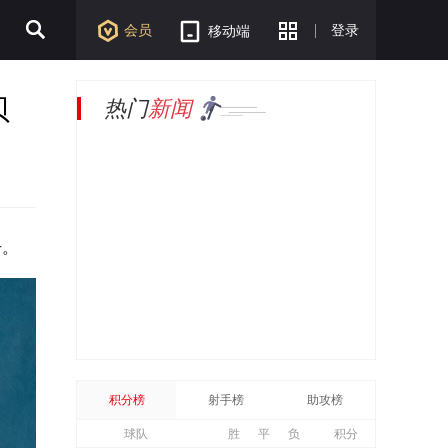
会员
登录
移动端
贝
热门
新闻
号。
积分榜
射手榜
助攻榜
球队
胜
平
负
积分