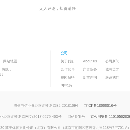
无人评论，却得清静
公司
-->
-
网站地图
关于我们
About us
公司新闻
）热线：
合作伙伴
广告业务
诚聘英才
99
校园招聘
郑重声明
联系我们
PP指数
增值电信业务经营许可证 京B2-20181094
京ICP备18000816号
经营许可证 京网文(2018)5279-403号
网站备案号
京公网安备 1101050203
017-2020 苏宁体育文化传媒（北京）有限公司（北京市朝阳区慈云寺北里118号7层701-A）All Ri