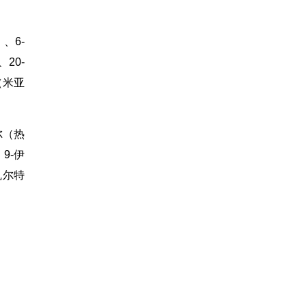
、6-
20-
（米亚
尔（热
9-伊
凯尔特