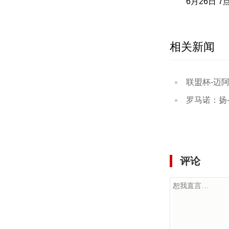
6月26日 7
相关新闻
联盟杯-迈阿密国
罗马诺：扬-迪奥曼
评论