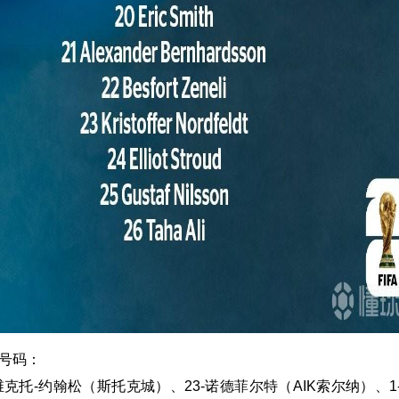
单号码：
维克托-约翰松（斯托克城）、23-诺德菲尔特（AIK索尔纳）、1