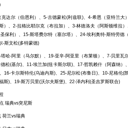
）
埃克达尔（伯恩利）、5-古德蒙松(利兹联)、4-希恩（亚特兰大）
斯）、2-拉格比耶尔克（布拉加）、3-林德洛夫（阿斯顿维拉）、
圣保利）、15-斯塔费尔特（塞尔塔）、24-埃利奥特-斯特劳德
尔-斯文松(多特蒙德)
-塔哈-阿里（马尔默）、19-亚辛-阿亚里（布莱顿）、7-贝里瓦
哈德松(基尔)、11-埃兰加(纽卡斯尔联)、17-哲凯赖什（阿森纳）、
16-卡尔斯特伦(乌迪内斯)、25-尼尔松(布鲁日)、10-尼格伦(
帕福斯)、19-斯万贝里(沃尔夫斯堡)、22-泽内利(圣吉罗斯联合)
程
0点 瑞典vs突尼斯
点 荷兰vs瑞典