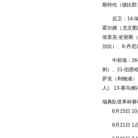
斯特伦（德比郡
后卫：14-
霍尔姆（尤文图
埃里克-史密斯（
尔比）、8-丹尼
中前场：26
刺）、21-伯恩
萨克（利物浦）、
人)、13-塞马(
瑞典队世界杯赛
6月15日 1
6月21日 1