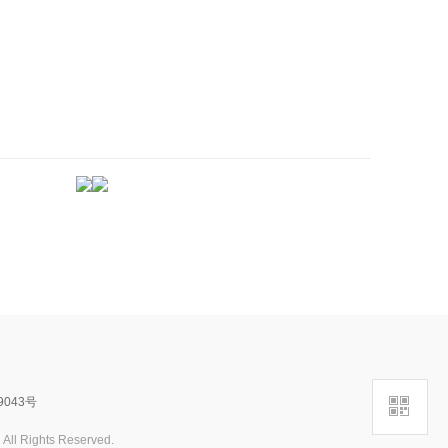
->
9043号
ghts Reserved.