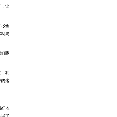
了，让
拼尽全
你就离
我们踢
在，我
中的这
很好地
赢得了