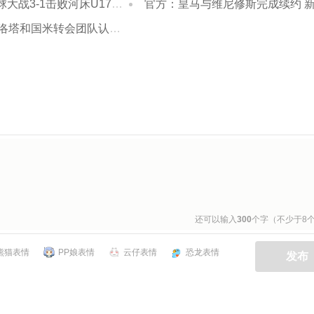
-1击败河床U17进决赛 江宇涵两扑点
官方：皇马与维尼修斯完成续约 新合同至2032
国米转会团队认为罗梅罗的要价过高
还可以输入
300
个字（不少于8
熊猫表情
PP娘表情
云仔表情
恐龙表情
发布