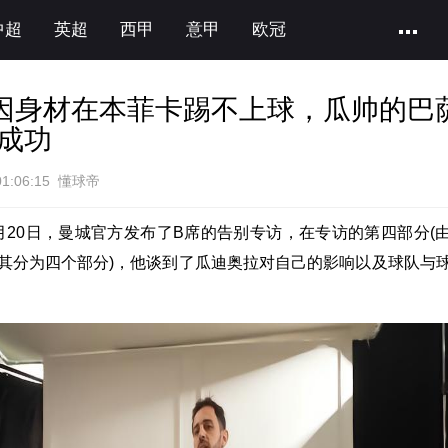
中超
英超
西甲
意甲
欧冠
因身材在本菲卡踢不上球，瓜帅的巴
成功
01:06:15 懂球帝
月20日，曼城官方发布了B席的告别专访，在专访的第四部分(
其分为四个部分)，他谈到了瓜迪奥拉对自己的影响以及球队与