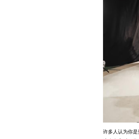
许多人认为你是