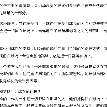
的最主要的事情是，让到场观赛的球迷们觉得自己被充分代表
是球场的一部分。
这种联系，当你感受到，当球迷们感受到球员们为胜利或失败
会把一切留在球场上，当你建立了球员和球迷之间的纽带时，
。
感受到球迷的支持，因为他们说他们看到了我们的踢球方式，
我们在球场上全心全意地踢球，总是把一切都留在场上。
上个赛季我们经历了一段非常艰难的时期，这种联系也始终存
离我们而去，他们始终与我们同在，所以我想说，足球俱乐部
取得成功的最重要因素。
和英格兰足球迷记住吗？
样的，作为一个把一切都留在那里的人，他们觉得我在球场上
我确实做到了，我想这些年来我们所有人都是这么做的，我们