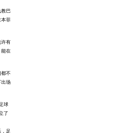
执教巴
在本菲
也许有
，能在
们都不
下出场
足球
立了
乐，足