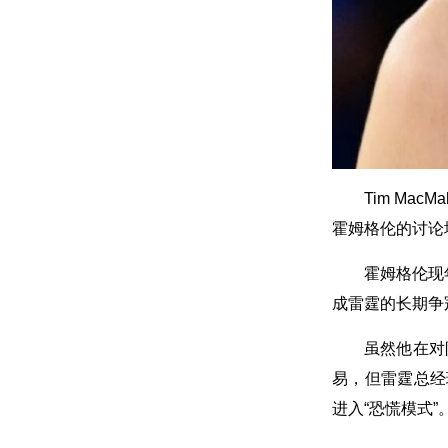
Tim Ma
霍姆格伦的讨论
霍姆格伦现
成雷霆的长期争
虽然他在对
易，但雷霆总经理
进入“恐慌模式”