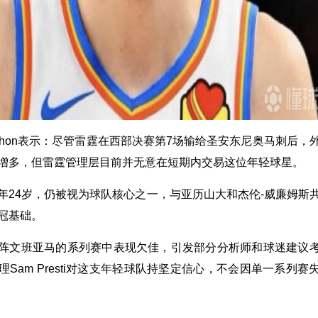
cMahon表示：尽管雷霆在西部决赛第7场输给圣安东尼奥马刺后，
增多，但雷霆管理层目前并无意在短期内交易这位年轻球星。
年24岁，仍被视为球队核心之一，与亚历山大和杰伦-威廉姆斯
冠基础。
阵文班亚马的系列赛中表现欠佳，引发部分分析师和球迷建议
Sam Presti对这支年轻球队持坚定信心，不会因单一系列赛
。