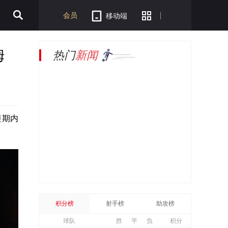
会员
移动端
姆
热门
新闻
短期内
积分榜
射手榜
助攻榜
球队
胜
平
负
积分