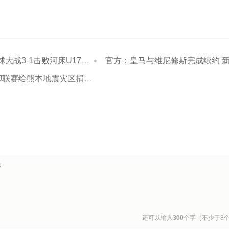
-1击败河床U17进决赛 江宇涵两扑点
官方：皇马与维尼修斯完成续约 新合同至2032
本地震灾区捐款1000万日元并发起募捐活动
还可以输入
300
个字（不少于8