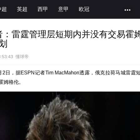
中超
英超
西甲
意甲
欧冠
记者：雷霆管理层短期内并没有交易霍
划
3:53:43 懂球帝
2日，据ESPN记者Tim MacMahon透露，俄克拉荷马城雷霆
霍姆格伦。