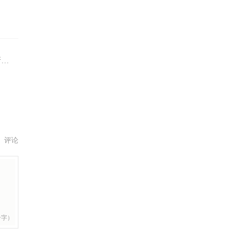
年
评论
个字）