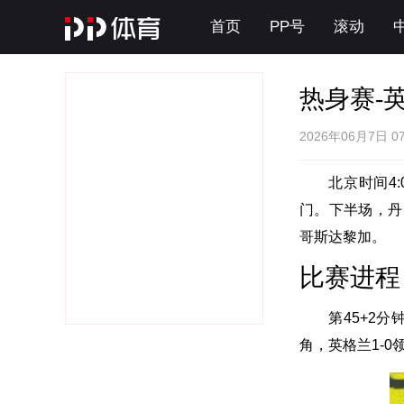
首页
PP号
滚动
热身赛-
2026年06月7日 0
北京时间4
门。下半场，丹
哥斯达黎加。
比赛进程
第45+2
角，英格兰1-0