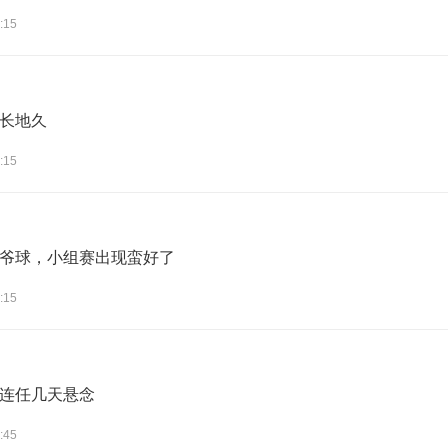
:15
长地久
:15
爷球，小组赛出现蛮好了
:15
连任几天悬念
:45