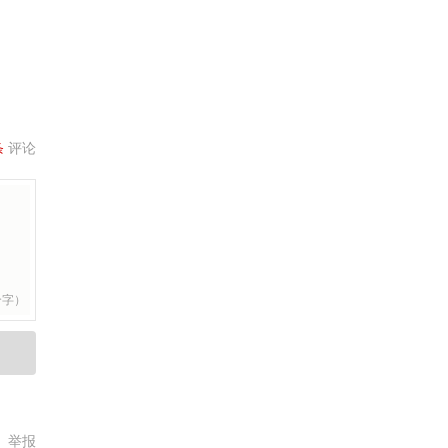
条
评论
个字）
举报