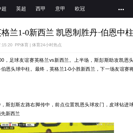
中超
英超
西甲
意甲
欧冠
英格兰1-0新西兰 凯恩制胜丹·伯恩中
7:15:20 PP体育 | 体育24小时热点
:00，足球友谊赛英格兰vs新西兰。上半场，斯彭斯助攻凯恩
·伯恩头球中柱。最终，英格兰1-0小胜新西兰，下一场友谊赛
分钟，斯彭斯左路右脚传中，前点位置凯恩头球攻门，皮球钻进
领先新西兰