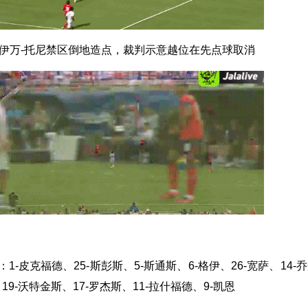
，伊万-托尼禁区倒地造点，裁判示意越位在先点球取消
1-皮克福德、25-斯彭斯、5-斯通斯、6-格伊、26-宽萨、14-乔
19-沃特金斯、17-罗杰斯、11-拉什福德、9-凯恩