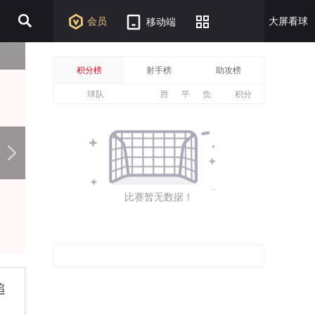
会员
大屏看球
移动端
积分榜
射手榜
助攻榜
球队
胜
平
负
积分
比赛暂无数据！
追