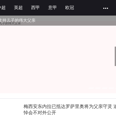
中超
英超
西甲
意甲
欧冠
支持儿子的伟大父亲
梅西安东内拉已抵达罗萨里奥将为父亲守灵 
悼会不对外公开