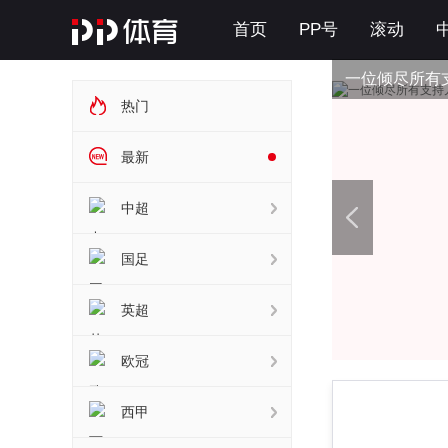
首页
PP号
滚动
一位倾尽所有
热门
最新
中超
国足
英超
欧冠
西甲