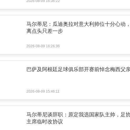
2026-08-09 16:36:22
马尔蒂尼：瓜迪奥拉对意大利帅位十分心动
离点头只差一步
2026-08-09 16:26:36
巴萨及阿根廷足球俱乐部开赛前悼念梅西父
2026-08-09 15:46:11
马尔蒂尼谈辞职：原定我选国家队主帅，足
主席临时改协议