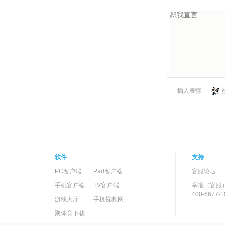
插入表情
软件
支持
PC客户端
Pad客户端
客服论坛
手机客户端
TV客户端
举报（客服
400-6677-1
游戏大厅
手机视频网
聚体育下载