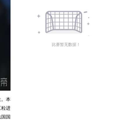
比赛暂无数据！
兰。本
三粒进
法国国