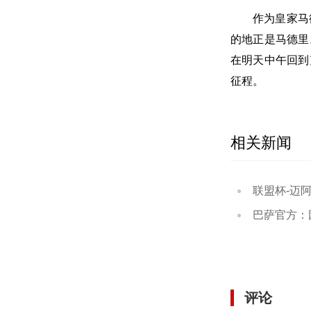
作为皇家马
的地正是马德里
在明天中午回到
征程。
相关新闻
联盟杯-迈阿密国
巴萨官方：因不确定
评论