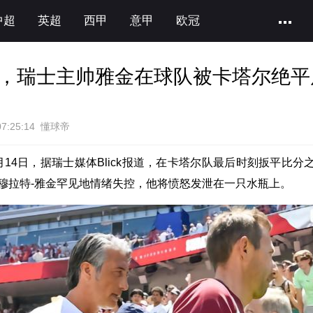
中超
英超
西甲
意甲
欧冠
，瑞士主帅雅金在球队被卡塔尔绝平
07:25:14 懂球帝
月14日，据瑞士媒体Blick报道，在卡塔尔队最后时刻扳平比分
穆拉特-雅金罕见地情绪失控，他将愤怒发泄在一只水瓶上。