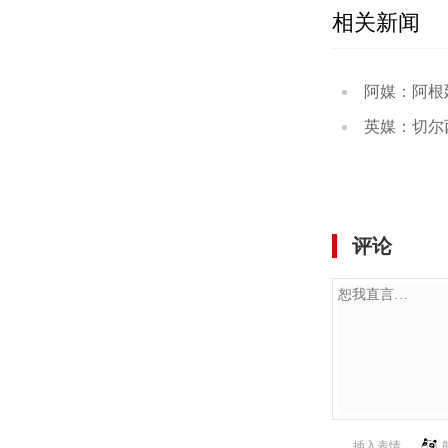
相关新闻
阿媒：阿根廷中国行有
英媒：切尔西
评论
插入表情