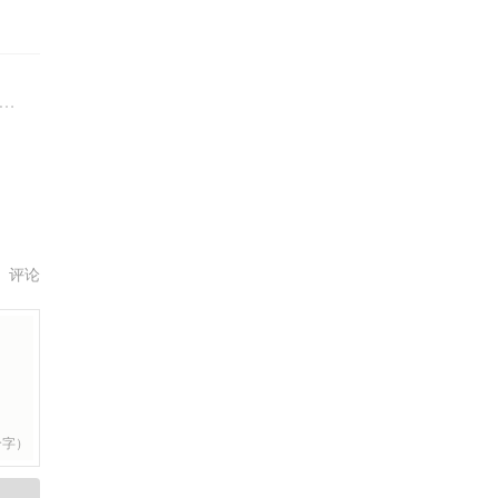
评论
个字）