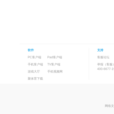
软件
支持
PC客户端
Pad客户端
客服论坛
手机客户端
TV客户端
举报（客服
400-6677-1
游戏大厅
手机视频网
聚体育下载
网络文化