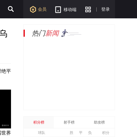
会员
登录
移动端
乌
热门
新闻
时绝平
积分榜
射手榜
助攻榜
届世界
球队
胜
平
负
积分