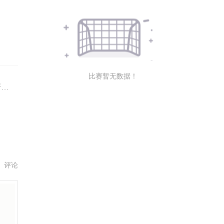
比赛暂无数据！
年
评论