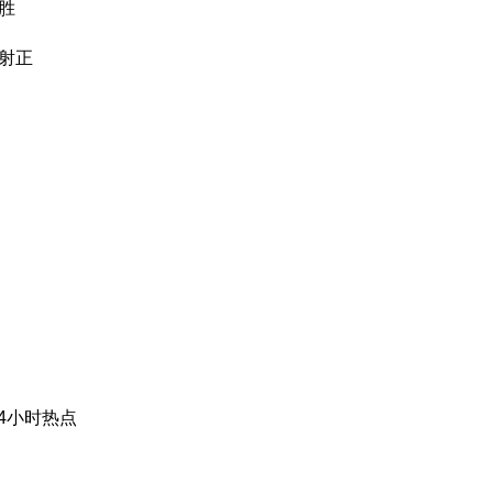
胜
次射正
24小时热点