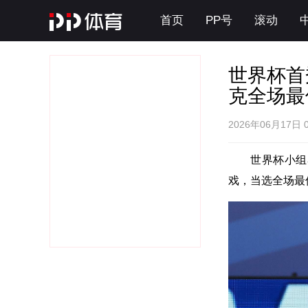
首页
PP号
滚动
世界杯首
克全场最
2026年06月17日 
世界杯小组
戏，当选全场最