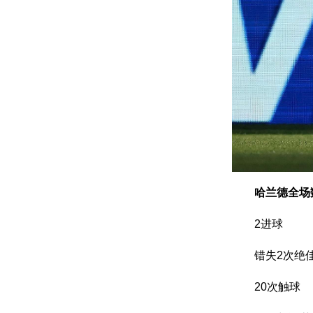
哈兰德全场
2进球
错失2次绝
20次触球