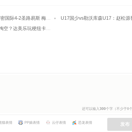
际4-2圣路易斯 梅西两射一传
U17国少vs勒沃库森U17：赵松源替补，帅惟浩、孙臣曦
乐玩梗纽卡：球队现在就像一块被挖空的披萨
还可以输入
300
个字（不少于8
熊猫表情
PP娘表情
云仔表情
恐龙表情
发布