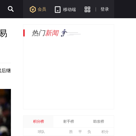
会员
登录
移动端
易
热门
新闻
启后继
积分榜
射手榜
助攻榜
球队
胜
平
负
积分