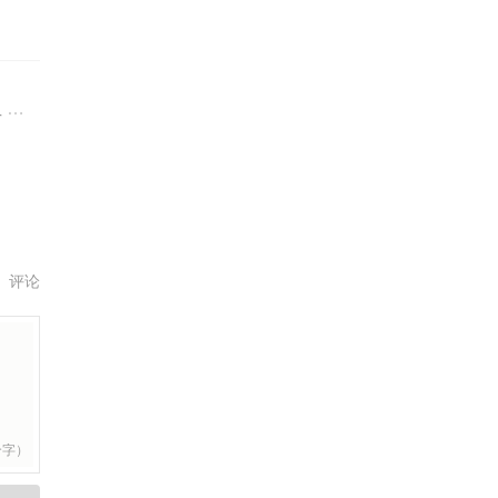
多
评论
个字）