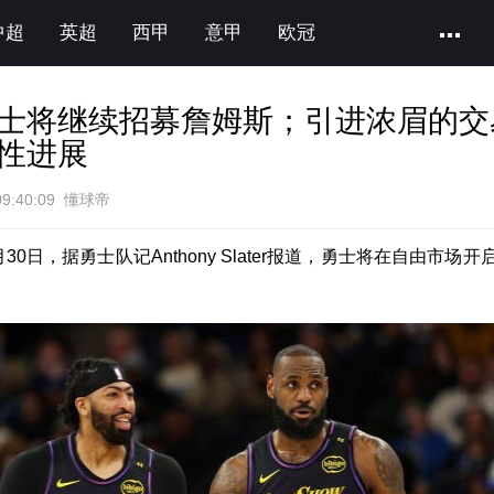
中超
英超
西甲
意甲
欧冠
士将继续招募詹姆斯；引进浓眉的交
性进展
09:40:09 懂球帝
30日，据勇士队记Anthony Slater报道，勇士将在自由市场开