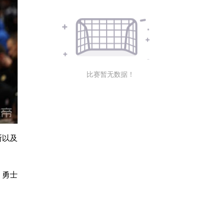
比赛暂无数据！
斯以及
，勇士
。