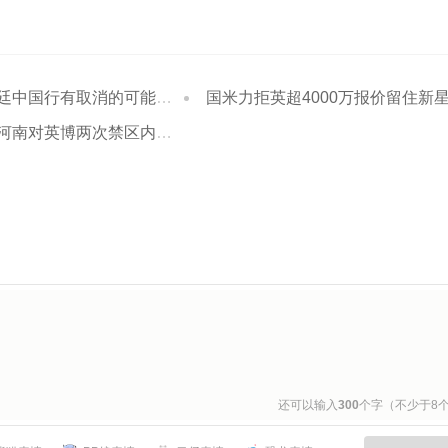
取消的可能性 阿根廷足协与主办方存在分歧
国米力拒英超4000万报价留住新星 齐沃中场变革助力良
博两次禁区内倒地未判点 主裁决定正确
还可以输入
300
个字（不少于8