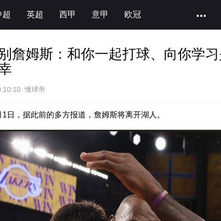
中超
英超
西甲
意甲
欧冠
别詹姆斯：和你一起打球、向你学习
幸
0:10:10 懂球帝
月1日，据此前的多方报道，詹姆斯将离开湖人。