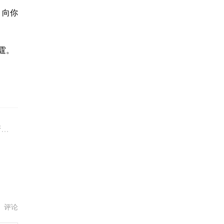
、向你
霆。
年
评论