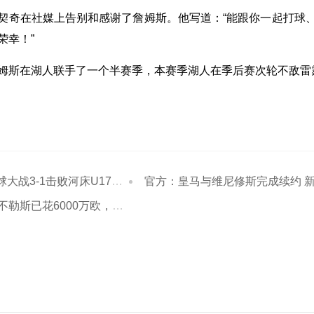
契奇在社媒上告别和感谢了詹姆斯。他写道：“能跟你一起打球
荣幸！”
姆斯在湖人联手了一个半赛季，本赛季湖人在季后赛次轮不敌雷
-1击败河床U17进决赛 江宇涵两扑点
官方：皇马与维尼修斯完成续约 新合同至2032
6000万欧，后续资金靠出售球员才能解锁