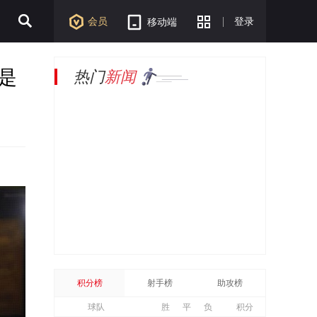
会员
登录
移动端
是
热门
新闻
积分榜
射手榜
助攻榜
球队
胜
平
负
积分