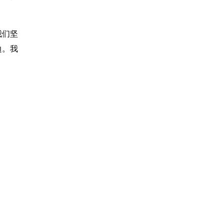
我们坚
边。我