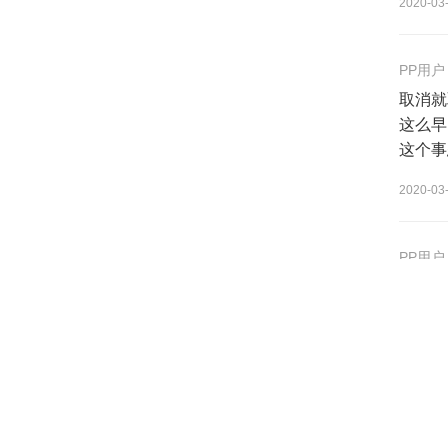
2020-03
取消就
这么早
这个事
2020-03
现在才
7月份
度和方
2020-03
PP用户