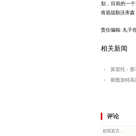
划，目前的一个
肯迎战勒沃库森，决
责任编辑: 丸子
相关新闻
莫雷托：那不勒斯考
斯图加特高层：小赫
评论