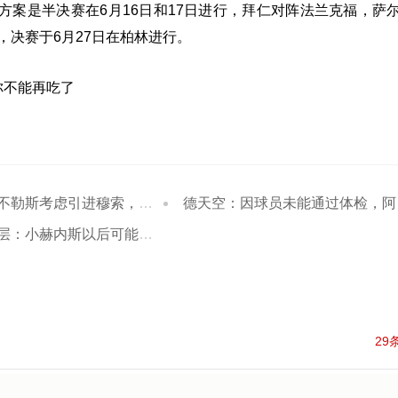
方案是半决赛在6月16日和17日进行，拜仁对阵法兰克福，萨
赛于6月27日在柏林进行。 ​​​​
你不能再吃了
虑引进穆索，这取决于米林科维奇-萨维奇
德天空：因球员未能通过体检，阿斯拉尼转会莱比锡告吹
内斯以后可能会获得出任德国队主帅的机会
29