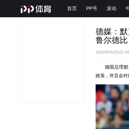
首页
PP号
滚动
德媒：默
鲁尔德比
2020年05月6日 0
德国总理默
政策，并且会对