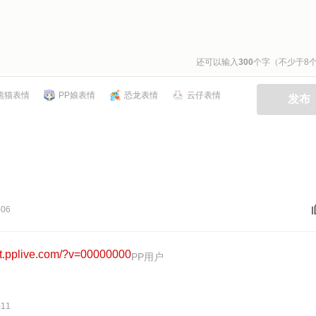
还可以输入
300
个字（不少于8
熊猫表情
PP娘表情
恐龙表情
云仔表情
发布
-06
-11