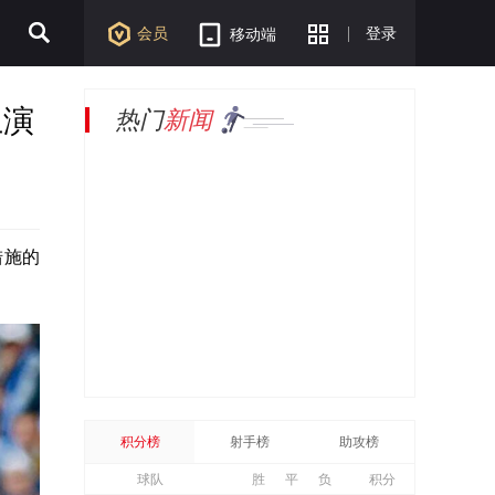
会员
登录
移动端
上演
热门
新闻
措施的
积分榜
射手榜
助攻榜
球队
胜
平
负
积分