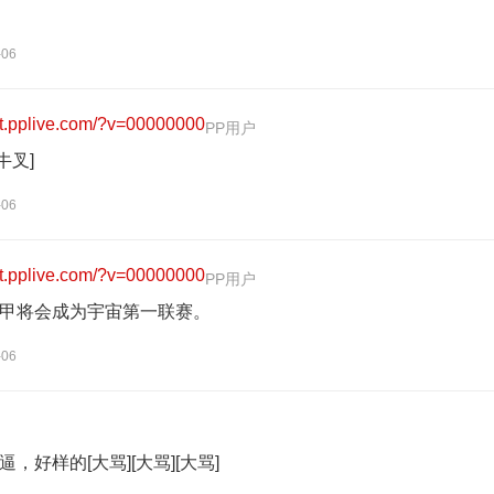
-06
[牛叉]
-06
甲将会成为宇宙第一联赛。
-06
逼，好样的[大骂][大骂][大骂]