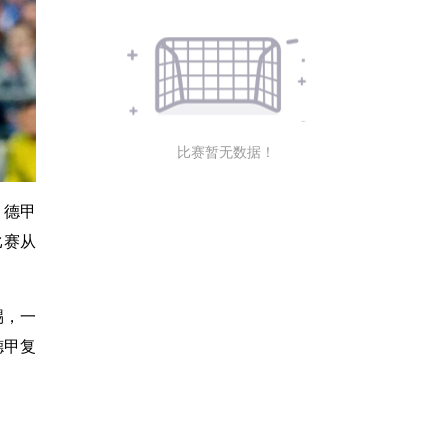
比赛暂无数据！
，德甲
比赛从
踢，一
德甲复