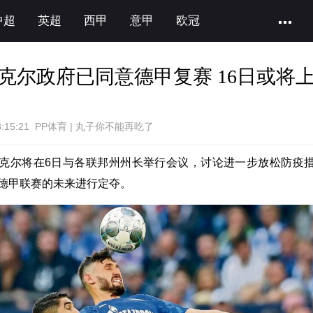
中超
英超
西甲
意甲
欧冠
克尔政府已同意德甲复赛 16日或将
8:15:21 PP体育 | 丸子你不能再吃了
克尔将在6日与各联邦州州长举行会议，讨论进一步放松防疫
德甲联赛的未来进行定夺。